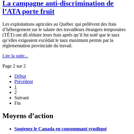
La campagne anti-discrimination de
l’ATA porte fruit
Les
exploitations
agricoles
au
Québec
qui
prélèvent
des
frais
d’hébergement
sur
le
salaire
des
travailleurs
étrangers
temporaires
(
TÉT
)
ont
dû
réduire
leurs
frais
après
qu’il
fut
noté
que
le
taux
qu’elles
exigeaient
excédait
le
taux
maximum
permis
par la
réglementation
provinciale
du travail.
Lire la suite...
Page 2 sur 2
Début
Précédent
1
2
Suivant
Fin
Moyens d’action
Soutenez le Canada en consommant syndiqué