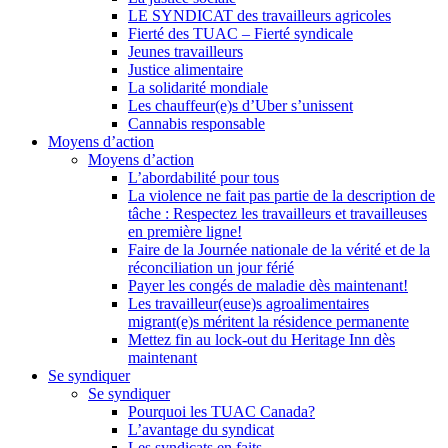
LE SYNDICAT des travailleurs agricoles
Fierté des TUAC – Fierté syndicale
Jeunes travailleurs
Justice alimentaire
La solidarité mondiale
Les chauffeur(e)s d’Uber s’unissent
Cannabis responsable
Moyens d’action
Moyens d’action
L’abordabilité pour tous
La violence ne fait pas partie de la description de
tâche : Respectez les travailleurs et travailleuses
en première ligne!
Faire de la Journée nationale de la vérité et de la
réconciliation un jour férié
Payer les congés de maladie dès maintenant!
Les travailleur(euse)s agroalimentaires
migrant(e)s méritent la résidence permanente
Mettez fin au lock-out du Heritage Inn dès
maintenant
Se syndiquer
Se syndiquer
Pourquoi les TUAC Canada?
L’avantage du syndicat
Les syndicats en faits