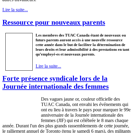
Lire la suite...
Ressource pour nouveaux parents
Les
membres
des
TUAC
Canada
étant
de nouveaux
ou
futurs
pa­rents
auront
accès
à
une
nouvelle
ressource
cette
année
dans
le but de
faciliter
la
détermination
de
leurs
droits
et
leur
admissibilité
à
des
prestations
en
tant
qu’employé-es
et nouveaux parents.
Lire la suite...
Forte présence syndicale lors de la
Journée internationale des femmes
Des
vagues
jaune
or,
couleur
officielle
des
TUAC
Canada,
ont
envahi
les
événements
qui
ont
eu
lieu
à
travers
le pays pour
marquer
le
99e
anniversaire
de la
Journée
internationale
des
femmes (
JIF
) qui
est
célébrée
le 8 mars
chaque
année
. Durant
l'un
des plus grands
rassemblements
de
cette
journée
,
le
ralliement
annuel
de Toronto (
tenu
le
samedi
6 mars), des militants