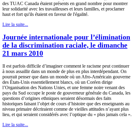
des
TUAC
Canada
étaient
présents
en grand
nombre
pour
montrer
leur
solidarité
avec
les
travailleuses
et
leurs
familles
, et
proclamer
haut
et fort
qu'ils
étaient
en
faveur
de
l'égalité
.
Lire la suite...
Journée internationale pour l’élimination
de la discrimination raciale, le dimanche
21 mars 2010
Il
est
parfois
difficile
d’imaginer
comment
le
racisme
peut
continuer
à
nous
assaillir
dans
un
monde
de plus en plus
interdépendant
. On
pourrait
penser
que
dans
un
monde
où
un
Afro-Américain
gouverne
des
États-Unis
essentiellement
blancs
,
où
un
Coréen
dirige
l’Organisation
des
Nations
Unies
, et
une
femme noire
venant
des
pays du
Sud
occupe
le
poste
de
gouverneur
générale
du Canada,
les
questions
d’origines
ethniques
seraient
désormais
des
faits
historiques
faisant
l’objet
de
cours
d’histoire
que
des
enseignants
au
niveau
primaire
décriraient
comme
de
vieilles
attitudes
n’ayant
plus
lieu, et qui
seraient
considérés
avec
l’optique
du « plus
jamais
cela
».
Lire la suite...