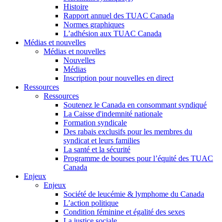
Histoire
Rapport annuel des TUAC Canada
Normes graphiques
L’adhésion aux TUAC Canada
Médias et nouvelles
Médias et nouvelles
Nouvelles
Médias
Inscription pour nouvelles en direct
Ressources
Ressources
Soutenez le Canada en consommant syndiqué
La Caisse d'indemnité nationale
Formation syndicale
Des rabais exclusifs pour les membres du
syndicat et leurs families
La santé et la sécurité
Programme de bourses pour l’équité des TUAC
Canada
Enjeux
Enjeux
Société de leucémie & lymphome du Canada
L’action politique
Condition féminine et égalité des sexes
La justice sociale