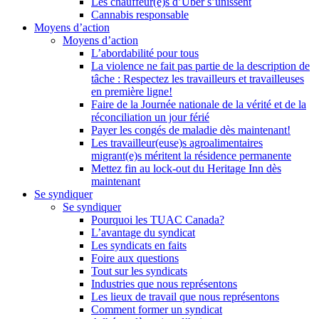
Les chauffeur(e)s d’Uber s’unissent
Cannabis responsable
Moyens d’action
Moyens d’action
L’abordabilité pour tous
La violence ne fait pas partie de la description de
tâche : Respectez les travailleurs et travailleuses
en première ligne!
Faire de la Journée nationale de la vérité et de la
réconciliation un jour férié
Payer les congés de maladie dès maintenant!
Les travailleur(euse)s agroalimentaires
migrant(e)s méritent la résidence permanente
Mettez fin au lock-out du Heritage Inn dès
maintenant
Se syndiquer
Se syndiquer
Pourquoi les TUAC Canada?
L’avantage du syndicat
Les syndicats en faits
Foire aux questions
Tout sur les syndicats
Industries que nous représentons
Les lieux de travail que nous représentons
Comment former un syndicat