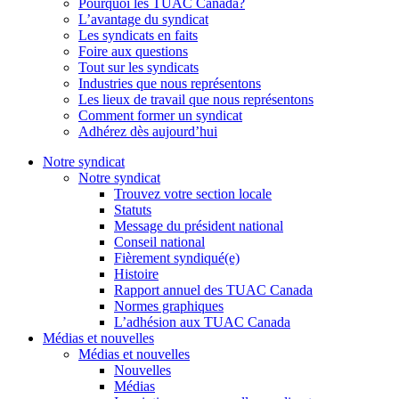
Pourquoi les TUAC Canada?
L’avantage du syndicat
Les syndicats en faits
Foire aux questions
Tout sur les syndicats
Industries que nous représentons
Les lieux de travail que nous représentons
Comment former un syndicat
Adhérez dès aujourd’hui
Notre syndicat
Notre syndicat
Trouvez votre section locale
Statuts
Message du président national
Conseil national
Fièrement syndiqué(e)
Histoire
Rapport annuel des TUAC Canada
Normes graphiques
L’adhésion aux TUAC Canada
Médias et nouvelles
Médias et nouvelles
Nouvelles
Médias