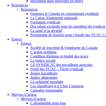
Inscription pour nouvelles en direct
Ressources
Ressources
Soutenez le Canada en consommant syndiqué
La Caisse d'indemnité nationale
Formation syndicale
Des rabais exclusifs pour les membres du syndicat e
La santé et la sécurité
Programme de bourses pour l’équité des TUAC C
Enjeux
Enjeux
Société de leucémie & lymphome du Canada
L’action politique
Condition féminine et égalité des sexes
La justice sociale
LE SYNDICAT des travailleurs agricoles
Fierté des TUAC – Fierté syndicale
Jeunes travailleurs
Justice alimentaire
La solidarité mondiale
Les chauffeur(e)s d’Uber s’unissent
Cannabis responsable
Moyens d’action
Moyens d’action
L’abordabilité pour tous