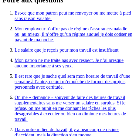
Est-ce que mon patron peut me renvoyer ou me mettre à pied
sans raison valable.
Mon employeur n’offre pas de régime d’assurance-maladie
ou, au mieux, il n’offre qu’un régime auquel je dois cotiser en
payant de ma poche.
Le salaire que je reçois pour mon travail est insuffisant.
Mon patron ne me traite pas avec respect. Je n’ai presque
aucune importance à ses yeux.
Il est rare que je sache quel sera mon horaire de travail d’une
semaine à l’autre, ce qui m’empêche de former des projets
personnels avec certitude.
On me « demande » souvent de faire des heures de travail
supplémentaires sans me verser un salaire en surplus. Si je
refuse, on me punit en me donnant les tâches les plus
désagréables à exécuter ou bien on diminue mes heures de
travail.
Dans notre milieu de travail, il y a beaucoup de risques
d’accident, mais la direction s’en moque.