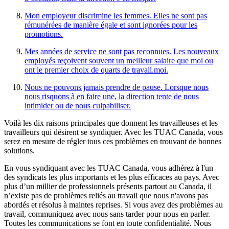
Mon employeur discrimine les femmes. Elles ne sont pas
rémunérées de manière égale et sont ignorées pour les
promotions.
Mes années de service ne sont pas reconnues. Les nouveaux
employés reçoivent souvent un meilleur salaire que moi ou
ont le premier choix de quarts de travail.moi.
Nous ne pouvons jamais prendre de pause. Lorsque nous
nous risquons à en faire une, la direction tente de nous
intimider ou de nous culpabiliser.
Voilà les dix raisons principales que donnent les travailleuses et les
travailleurs qui désirent se syndiquer. Avec les TUAC Canada, vous
serez en mesure de régler tous ces problèmes en trouvant de bonnes
solutions.
En vous syndiquant avec les TUAC Canada, vous adhérez à l'un
des syndicats les plus importants et les plus efficaces au pays. Avec
plus d’un millier de professionnels présents partout au Canada, il
n’existe pas de problèmes reliés au travail que nous n'avons pas
abordés et résolus à maintes reprises. Si vous avez des problèmes au
travail, communiquez avec nous sans tarder pour nous en parler.
Toutes les communications se font en toute confidentialité. Nous