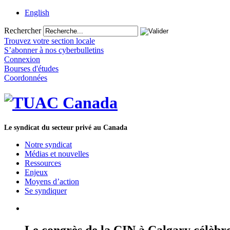
English
Rechercher
Trouvez votre section locale
S’abonner à nos cyberbulletins
Connexion
Bourses d'études
Coordonnées
Le syndicat du secteur privé au Canada
Notre syndicat
Médias et nouvelles
Ressources
Enjeux
Moyens d’action
Se syndiquer
Le congrès de la CIN à Calgary célèbre 