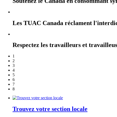
Soutenez le Canada en consommant sy
Les TUAC Canada réclament l'interdicti
Respectez les travailleurs et travailleu
1
2
3
4
5
6
7
8
Trouvez votre section locale