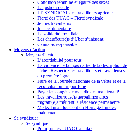
Condition féminine et égalité des sexes
La justice sociale
LE SYNDICAT des travailleurs agricoles
Fierté des TUAC – Fierté syndicale
Jeunes travailleurs
Justice alimentaire
La solidarité mondiale
Les chauffeur(e)s d’Uber s’unissent
Cannabis responsable
Moyens d’action
Moyens d’action
L’abordabilité pour tous
La violence ne fait pas partie de la description de
tâche : Respectez les travailleurs et travailleuses
en première ligne!
Faire de la Journée nationale de la vérité et de la
réconciliation un jour férié
Payer les congés de maladie dès maintenant!
Les travailleur(euse)s agroalimentaires
migrant(e)s méritent la résidence permanente
Mettez fin au lock-out du Heritage Inn dès
maintenant
Se syndiquer
Se syndiquer
Pourquoi les TUAC Canada?