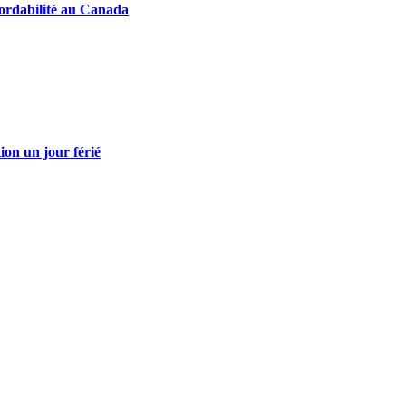
abordabilité au Canada
tion un jour férié