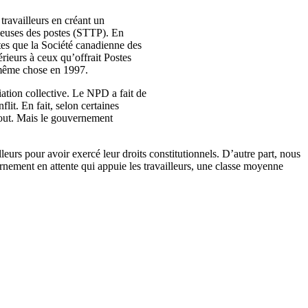
travailleurs
en
créant
un
leuses
des
postes
(
STTP
). En
tes
que
la
Société
canadienne
des
érieurs
à
ceux
qu’offrait
Postes
même
chose en 1997.
ation
collective. Le
NPD
a fait de
nflit
. En fait,
selon
certaines
out.
Mais
le
gouvernement
lleurs
pour
avoir
exercé
leur
droits
constitutionnels
.
D’autre
part,
nous
rnement
en
attente
qui
appuie
les
travailleurs
,
une
classe
moyenne