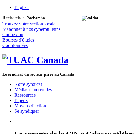
English
Rechercher
Trouvez votre section locale
S’abonner à nos cyberbulletins
Connexion
Bourses d'études
Coordonnées
Le syndicat du secteur privé au Canada
Notre syndicat
Médias et nouvelles
Ressources
Enjeux
Moyens d’action
Se syndiquer
Le congrès de la CIN à Calgary célèbre 