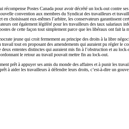
ui
récompense
Postes
Canada pour
avoir
décrété
un lock-out
contre
ses
ouvelle convention aux
membres
du
Syndicat
des
travailleurs
et
travail
et en
choisissant
eux-mêmes
l’arbitre
, les
conservateurs
garantissent
cer
ateurs
ont
également
légiféré
pour les
travailleurs
des
taux
salariaux
inf
postes
de
cette
façon
tout
simplement
parce
que
les
libéraux
ont
fait la
mocrate
jeune
qui
croit
fermement
au
principe
des
droits
à
la
libre
négoci
 travail tout en
proposant
des
amendements
qui
auraient
pu
régler
le
co
e
deux
ententes
distinctes
qui
auraient
mis
fin
à
l’obstruction
et au lock-
ordonnant
le
retour
au travail
pouvait
mettre
fin au lock-out.
ement
prêt
à
appuyer
ses
amis
du
monde
des affaires et
à
punir
les
travai
prêt
à
aider
les
travailleurs
à
défendre
leurs
droits
,
c’est-à-dire
un
gouve