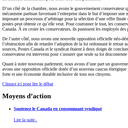
D’un
côté
de la
chambre
,
nous
avons
le
gouvernement
conservateur
q
mécanisme
partisan
favorisant
l’entreprise
dans
le but
d’imposer
une
n
imposant
un
processus
d’arbitrage
pour la
sélection
d’une
offre
finale 
postes
peut
obtenir
ce
qu’elle
veut
. Pour
couronner
le tout, les
conserv
Canada.
À
en
croire
les
conservateurs
,
ils
punissent
les
employés
des
De
l’autre
côté
,
nous
avons
une
nouvelle opposition
officielle
néo-dé
l’obstruction
afin
de retarder
l’adoption
de la
loi
ordonnant
le
retour
au
sources,
Postes
Canada et le
syndicat
étaient
à
deux
doigts
de
conclur
conservateur
est
intervenu
pour
s’assurer
que
seule
sa
loi
draconienne
Quant
à
notre
nouveau
parlement
,
nous
avons
d’une
part un
gouvern
avons
une
opposition
officielle
dotée
d’un
nouveau caucus
énergique
forte et
une
économie
durable inclusive de
tous
nos
citoyens
.
Cliquez
ici
pour lire le
débat
Moyens d’action
Soutenez le Canada en consommant syndiqué
Lire la suite..