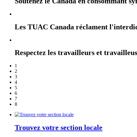
Soutenez le Canada en consommant sy
Les TUAC Canada réclament l'interdicti
Respectez les travailleurs et travailleu
1
2
3
4
5
6
7
8
Trouvez votre section locale