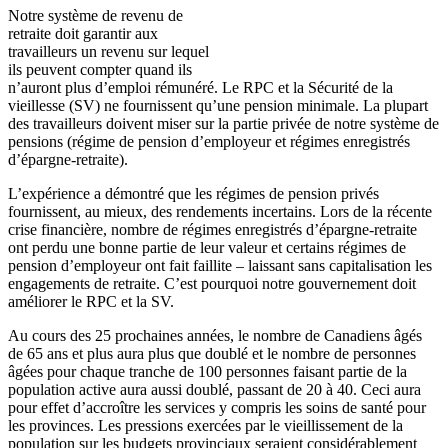
Notre
système
de
revenu
de
retraite
doit
garantir
aux
travailleurs
un
revenu
sur
lequel
ils
peuvent
compter
quand
ils
n’auront
plus
d’emploi
rémunéré
. Le RPC et la
Sécurité
de la
vieillesse
(
SV
) ne
fournissent
qu’une
pension
minimale
. La
plupart
des
travailleurs
doivent
miser
sur
la
partie
privée
de
notre
système
de
pensions (
régime
de pension
d’employeur
et
régimes
enregistrés
d’épargne-retraite
).
L’expérience
a
démontré
que
les
régimes
de pension
privés
fournissent
, au
mieux
, des
rendements
incertains
.
Lors
de la
récente
crise
financière
,
nombre
de
régimes
enregistrés
d’épargne-retraite
ont
perdu
une
bonne
partie
de
leur
valeur
et
certains
régimes
de
pension
d’employeur
ont
fait
faillite
–
laissant
sans
capitalisation
les
engagements de
retraite
.
C’est
pourquoi
notre
gouvernement
doit
améliorer
le RPC et la
SV
.
Au
cours
des 25
prochaines
années
, le
nombre
de
Canadiens
âgés
de 65
ans
et plus aura plus
que
doublé
et le
nombre
de
personnes
âgées
pour
chaque
tranche
de 100
personnes
faisant
partie
de la
population active aura
aussi
doublé
, passant de 20
à
40.
Ceci
aura
pour
effet
d’accroître
les services y
compris
les
soins
de
santé
pour
les provinces. Les
pressions
exercées
par le
vieillissement
de la
population
sur
les budgets
provinciaux
seraient
considérablement