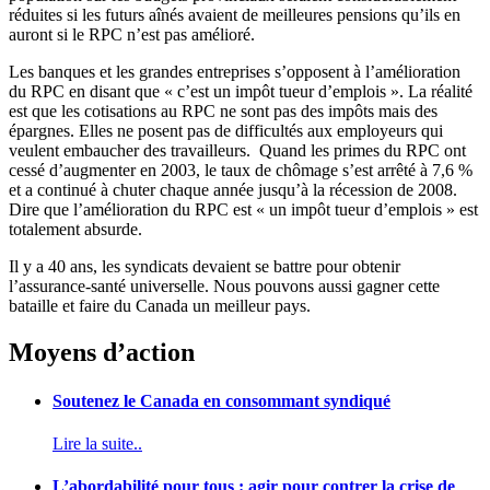
réduites
si
les
futurs
aînés
avaient
de
meilleures
pensions
qu’ils
en
auront
si
le RPC
n’est
pas
amélioré
.
Les
banques
et les
grandes
entreprises
s’opposent
à
l’amélioration
du RPC en
disant
que
«
c’est
un
impôt
tueur
d’emplois
». La
réalité
est
que
les
cotisations
au RPC ne
sont
pas des
impôts
mais
des
épargnes
.
Elles
ne
posent
pas de
difficultés
aux
employeurs
qui
veulent
embaucher
des
travailleurs
.
Quand
les primes du RPC
ont
cessé
d’augmenter
en 2003, le
taux
de
chômage
s’est
arrêté
à
7,6 %
et a
continué
à
chuter
chaque
année
jusqu’à
la
récession
de 2008.
Dire
que
l’amélioration
du RPC
est
« un
impôt
tueur
d’emplois
»
est
totalement
absurde
.
Il y a 40
ans
, les
syndicats
devaient
se
battre
pour
obtenir
l’assurance-santé
universelle
.
Nous
pouvons
aussi
gagner
cette
bataille
et faire du Canada un
meilleur
pays.
Moyens d’action
Soutenez le Canada en consommant syndiqué
Lire la suite..
L’abordabilité pour tous : agir pour contrer la crise de