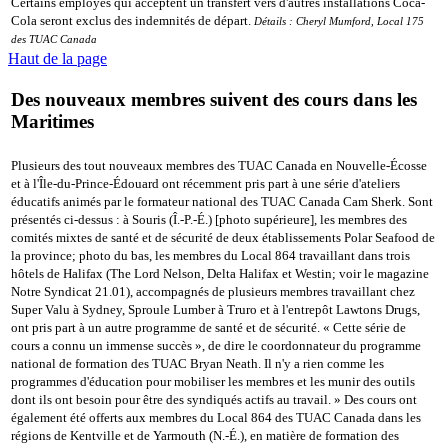
Certains employés qui acceptent un transfert vers d'autres installations Coca-
Cola seront exclus des indemnités de départ.
Détails : Cheryl Mumford, Local 175
des TUAC Canada
Haut de la page
Des nouveaux membres suivent des cours dans les
Maritimes
Plusieurs des tout nouveaux membres des TUAC Canada en Nouvelle-Écosse
et à l'Île-du-Prince-Édouard ont récemment pris part à une série d'ateliers
éducatifs animés par le formateur national des TUAC Canada Cam Sherk. Sont
présentés ci-dessus : à Souris (Î.-P.-É.) [photo supérieure], les membres des
comités mixtes de santé et de sécurité de deux établissements Polar Seafood de
la province; photo du bas, les membres du Local 864 travaillant dans trois
hôtels de Halifax (The Lord Nelson, Delta Halifax et Westin; voir le magazine
Notre Syndicat 21.01), accompagnés de plusieurs membres travaillant chez
Super Valu à Sydney, Sproule Lumber à Truro et à l'entrepôt Lawtons Drugs,
ont pris part à un autre programme de santé et de sécurité. « Cette série de
cours a connu un immense succès », de dire le coordonnateur du programme
national de formation des TUAC Bryan Neath. Il n'y a rien comme les
programmes d'éducation pour mobiliser les membres et les munir des outils
dont ils ont besoin pour être des syndiqués actifs au travail. » Des cours ont
également été offerts aux membres du Local 864 des TUAC Canada dans les
régions de Kentville et de Yarmouth (N.-É.), en matière de formation des