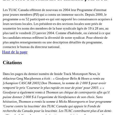
Les TUAC Canada offriront de nouveau en 2004 leur Programme d'internat
pour jeunes membres (PIJ) qui a connu un immense succès. Depuis 2000, le
programme a eu 52 participant-es qui ont rapporté les connaissances acquises à
leurs sections locales. Les président-es des sections locales sont priés de
soumettre les noms des membres de la base syndicale âgés de 19 à 28 ans, au
plus tard le vendredi 23 janvier 2004. Comme d'habitude, on s'attend à ce que
les candidats retenus reflètent la diversité de notre syndicat. Pour obtenir de
plus amples renseignements ou une description détaillée du programme,
contactez le bureau du directeur national.
Haut de la page
Citations
Dans les pages du dernier numéro de Inside Track Motorsport News, le
rédacteur Greg Macpherson a écrit :
« Goodyear Belts & Hoses a remis au
[champion CASCAR 2003] Don Thomson, la somme de 2 000 $ pour avoir
remporté le prix 'Courseur le plus rapide en tour de piste' pour 2003. » «
Goodyear a également remis à Thomson un chèque de contrepartie afin qu'il
puisse donner 2 000 $ à l'organisme de bienfaisance de son choix. Sans
hésitation, Thomson a remis la somme à Micks Motorsports et leur programme
'Course contre la leucémie' des TUAC Canada qui appuie le Fonds de
recherche du Canada pour la leucémie. Les TUAC contribuent plus d'un demi-