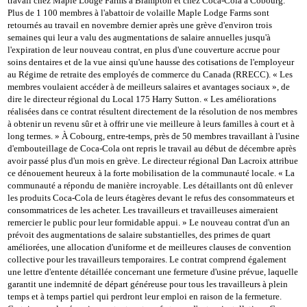
travail chez Maple Lodge Farms à Brampton et chez Coca-Cola à Cobourg.
Plus de 1 100 membres à l'abattoir de volaille Maple Lodge Farms sont
retournés au travail en novembre dernier après une grève d'environ trois
semaines qui leur a valu des augmentations de salaire annuelles jusqu'à
l'expiration de leur nouveau contrat, en plus d'une couverture accrue pour
soins dentaires et de la vue ainsi qu'une hausse des cotisations de l'employeur
au Régime de retraite des employés de commerce du Canada (RRECC). « Les
membres voulaient accéder à de meilleurs salaires et avantages sociaux », de
dire le directeur régional du Local 175 Harry Sutton. « Les améliorations
réalisées dans ce contrat résultent directement de la résolution de nos membres
à obtenir un revenu sûr et à offrir une vie meilleure à leurs familles à court et à
long termes. » À Cobourg, entre-temps, près de 50 membres travaillant à l'usine
d'embouteillage de Coca-Cola ont repris le travail au début de décembre après
avoir passé plus d'un mois en grève. Le directeur régional Dan Lacroix attribue
ce dénouement heureux à la forte mobilisation de la communauté locale. « La
communauté a répondu de manière incroyable. Les détaillants ont dû enlever
les produits Coca-Cola de leurs étagères devant le refus des consommateurs et
consommatrices de les acheter. Les travailleurs et travailleuses aimeraient
remercier le public pour leur formidable appui. » Le nouveau contrat d'un an
prévoit des augmentations de salaire substantielles, des primes de quart
améliorées, une allocation d'uniforme et de meilleures clauses de convention
collective pour les travailleurs temporaires. Le contrat comprend également
une lettre d'entente détaillée concernant une fermeture d'usine prévue, laquelle
garantit une indemnité de départ généreuse pour tous les travailleurs à plein
temps et à temps partiel qui perdront leur emploi en raison de la fermeture.