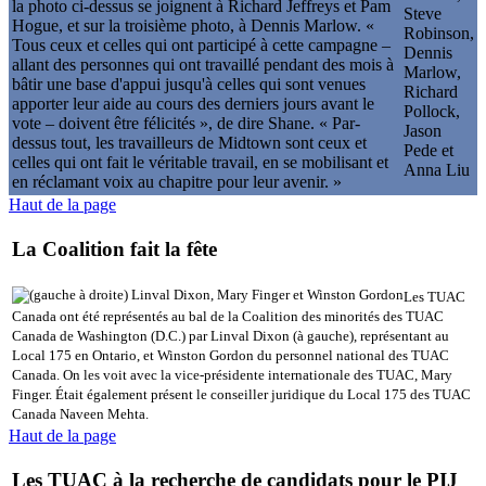
la photo ci-dessus se joignent à Richard Jeffreys et Pam
Hogue, et sur la troisième photo, à Dennis Marlow. «
Tous ceux et celles qui ont participé à cette campagne –
allant des personnes qui ont travaillé pendant des mois à
bâtir une base d'appui jusqu'à celles qui sont venues
apporter leur aide au cours des derniers jours avant le
vote – doivent être félicités », de dire Shane. « Par-
dessus tout, les travailleurs de Midtown sont ceux et
celles qui ont fait le véritable travail, en se mobilisant et
en réclamant voix au chapitre pour leur avenir. »
Haut de la page
La Coalition fait la fête
Les TUAC
Canada ont été représentés au bal de la Coalition des minorités des TUAC
Canada de Washington (D.C.) par Linval Dixon (à gauche), représentant au
Local 175 en Ontario, et Winston Gordon du personnel national des TUAC
Canada. On les voit avec la vice-présidente internationale des TUAC, Mary
Finger. Était également présent le conseiller juridique du Local 175 des TUAC
Canada Naveen Mehta.
Haut de la page
Les TUAC à la recherche de candidats pour le PIJ