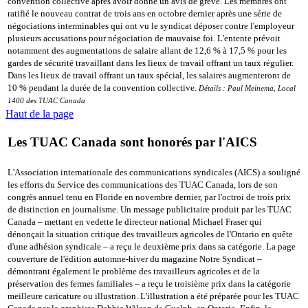
convention collective après avoir donné un avis de grève. Les membres ont
ratifié le nouveau contrat de trois ans en octobre dernier après une série de
négociations interminables qui ont vu le syndicat déposer contre l'employeur
plusieurs accusations pour négociation de mauvaise foi. L'entente prévoit
notamment des augmentations de salaire allant de 12,6 % à 17,5 % pour les
gardes de sécurité travaillant dans les lieux de travail offrant un taux régulier.
Dans les lieux de travail offrant un taux spécial, les salaires augmenteront de
10 % pendant la durée de la convention collective.
Détails : Paul Meinema, Local
1400 des TUAC Canada
Haut de la page
Les TUAC Canada sont honorés par l'AICS
L'Association internationale des communications syndicales (AICS) a souligné
les efforts du Service des communications des TUAC Canada, lors de son
congrès annuel tenu en Floride en novembre dernier, par l'octroi de trois prix
de distinction en journalisme. Un message publicitaire produit par les TUAC
Canada – mettant en vedette le directeur national Michael Fraser qui
dénonçait la situation critique des travailleurs agricoles de l'Ontario en quête
d'une adhésion syndicale – a reçu le deuxième prix dans sa catégorie. La page
couverture de l'édition automne-hiver du magazine Notre Syndicat –
démontrant également le problème des travailleurs agricoles et de la
préservation des fermes familiales – a reçu le troisième prix dans la catégorie
meilleure caricature ou illustration. L'illustration a été préparée pour les TUAC