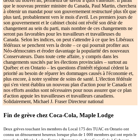
début du nouvel an, permettra de savoir à quoi s'attendre. Il paraît
que le nouveau premier ministre du Canada, Paul Martin, cherchera
à obtenir un mandat pour son gouvernement restructuré plus tôt que
plus tard, probablement vers le mois d'avril. Les premiers jours de
son gouvernement et le cabinet choisi ont révélé son désir de
changement au sein du parti, mais nombre de ces changements ne
seront pas favorables pour les travailleurs et travailleuses du
Canada. Selon les indices, on peut s'attendre à ce que les Libéraux
fédéraux se penchent vers la droite – ce qui pourrait profiter aux
Néo-démocrates et éroder davantage la popularité des nouveaux
Conservateurs. Dans toute cette affaire, y compris dans les
changements suscités par les élections provinciales – surtout au
Québec et en Ontario – les questions d'intérêt régional cèdent la
priorité au besoin de réparer les dommages causés à l'économie et,
plus encore, à notre système de soins de santé. L'élection fédérale
qui s'en vient établira un nouveau plan d'action pour le Canada et
nos efforts assidus sont nécessaires pour nous assurer que ce plan
d'action appuie les travailleuses et travailleurs canadiens.
Solidairement, Michael J. Fraser Directeur national
Fin de grève chez Coca-Cola, Maple Lodge
Deux grèves touchant les membres du Local 175 des TUAC en Ontario ont
connu un dénouement heureux lorsque plus de 1 000 membres qui ont repris le