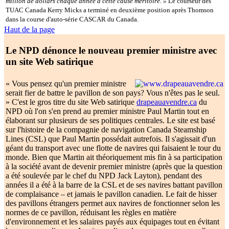
million de dollars chaque année à cette cause méritoire. »
Le courseur des
TUAC Canada Kerry Micks a terminé en deuxième position après Thomson
dans la course d'auto-série CASCAR du Canada.
Haut de la page
Le NPD dénonce le nouveau premier ministre avec
un site Web satirique
« Vous pensez qu'un premier ministre
serait fier de battre le pavillon de son pays? Vous n'êtes pas le seul.
» C'est le gros titre du site Web satirique
drapeauavendre.ca
du
NPD où l'on s'en prend au premier ministre Paul Martin tout en
élaborant sur plusieurs de ses politiques centrales. Le site est basé
sur l'histoire de la compagnie de navigation Canada Steamship
Lines (CSL) que Paul Martin possédait autrefois. Il s'agissait d'un
géant du transport avec une flotte de navires qui faisaient le tour du
monde. Bien que Martin ait théoriquement mis fin à sa participation
à la société avant de devenir premier ministre (après que la question
a été soulevée par le chef du NPD Jack Layton), pendant des
années il a été à la barre de la CSL et de ses navires battant pavillon
de complaisance – et jamais le pavillon canadien. Le fait de hisser
des pavillons étrangers permet aux navires de fonctionner selon les
normes de ce pavillon, réduisant les règles en matière
d'environnement et les salaires payés aux équipages tout en évitant