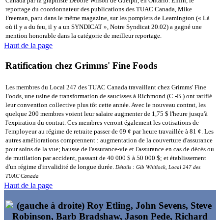
Canada par la graphiste Debbie Wilson de Guelph, en Ontario. Enfin, le
reportage du coordonnateur des publications des TUAC Canada, Mike
Freeman, paru dans le même magazine, sur les pompiers de Leamington (« Là
où il y a du feu, il y a un SYNDICAT », Notre Syndicat 20.02) a gagné une
mention honorable dans la catégorie de meilleur reportage.
Haut de la page
Ratification chez Grimms' Fine Foods
Les membres du Local 247 des TUAC Canada travaillant chez Grimms' Fine
Foods, une usine de transformation de saucisses à Richmond (C.-B.) ont ratifié
leur convention collective plus tôt cette année. Avec le nouveau contrat, les
quelque 200 membres voient leur salaire augmenter de 1,75 $ l'heure jusqu'à
l'expiration du contrat. Ces membres verront également les cotisations de
l'employeur au régime de retraite passer de 69 ¢ par heure travaillée à 81 ¢. Les
autres améliorations comprennent : augmentation de la couverture d'assurance
pour soins de la vue; hausse de l'assurance-vie et l'assurance en cas de décès ou
de mutilation par accident, passant de 40 000 $ à 50 000 $; et établissement
d'un régime d'invalidité de longue durée.
Détails : Gib Whitlock, Local 247 des
TUAC Canada
Haut de la page