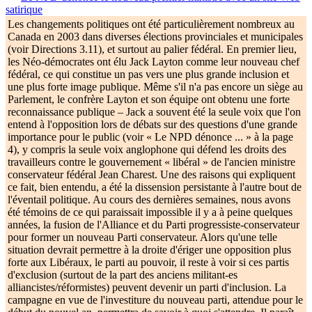
satirique
Les changements politiques ont été particulièrement nombreux au
Canada en 2003 dans diverses élections provinciales et municipales
(voir Directions 3.11), et surtout au palier fédéral. En premier lieu,
les Néo-démocrates ont élu Jack Layton comme leur nouveau chef
fédéral, ce qui constitue un pas vers une plus grande inclusion et
une plus forte image publique. Même s'il n'a pas encore un siège au
Parlement, le confrère Layton et son équipe ont obtenu une forte
reconnaissance publique – Jack a souvent été la seule voix que l'on
entend à l'opposition lors de débats sur des questions d'une grande
importance pour le public (voir « Le NPD dénonce ... » à la page
4), y compris la seule voix anglophone qui défend les droits des
travailleurs contre le gouvernement « libéral » de l'ancien ministre
conservateur fédéral Jean Charest. Une des raisons qui expliquent
ce fait, bien entendu, a été la dissension persistante à l'autre bout de
l'éventail politique. Au cours des dernières semaines, nous avons
été témoins de ce qui paraissait impossible il y a à peine quelques
années, la fusion de l'Alliance et du Parti progressiste-conservateur
pour former un nouveau Parti conservateur. Alors qu'une telle
situation devrait permettre à la droite d'ériger une opposition plus
forte aux Libéraux, le parti au pouvoir, il reste à voir si ces partis
d'exclusion (surtout de la part des anciens militant-es
alliancistes/réformistes) peuvent devenir un parti d'inclusion. La
campagne en vue de l'investiture du nouveau parti, attendue pour le