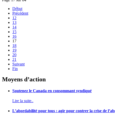
Début
Précédent
12
13
14
15
16
17
18
19
20
21
Suivant
Fin
Moyens d’action
Soutenez le Canada en consommant syndiqué
Lire la suite..
L’abordabilité pour tous : agir pour contrer la crise de l’