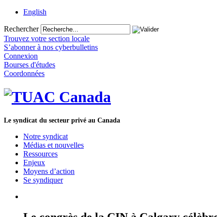
English
Rechercher
Trouvez votre section locale
S’abonner à nos cyberbulletins
Connexion
Bourses d'études
Coordonnées
Le syndicat du secteur privé au Canada
Notre syndicat
Médias et nouvelles
Ressources
Enjeux
Moyens d’action
Se syndiquer
Le congrès de la CIN à Calgary célèbre 