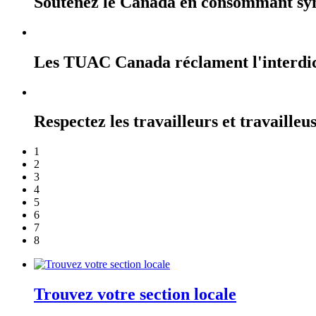
Soutenez le Canada en consommant sy
Les TUAC Canada réclament l'interdicti
Respectez les travailleurs et travailleu
1
2
3
4
5
6
7
8
Trouvez votre section locale