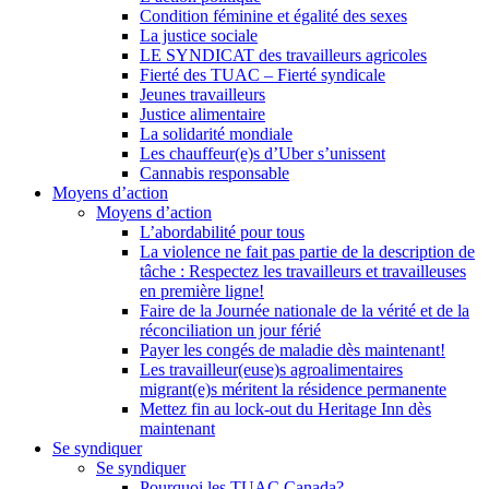
Condition féminine et égalité des sexes
La justice sociale
LE SYNDICAT des travailleurs agricoles
Fierté des TUAC – Fierté syndicale
Jeunes travailleurs
Justice alimentaire
La solidarité mondiale
Les chauffeur(e)s d’Uber s’unissent
Cannabis responsable
Moyens d’action
Moyens d’action
L’abordabilité pour tous
La violence ne fait pas partie de la description de
tâche : Respectez les travailleurs et travailleuses
en première ligne!
Faire de la Journée nationale de la vérité et de la
réconciliation un jour férié
Payer les congés de maladie dès maintenant!
Les travailleur(euse)s agroalimentaires
migrant(e)s méritent la résidence permanente
Mettez fin au lock-out du Heritage Inn dès
maintenant
Se syndiquer
Se syndiquer
Pourquoi les TUAC Canada?