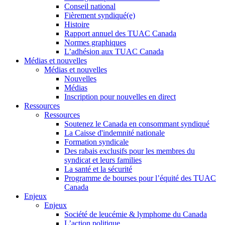
Conseil national
Fièrement syndiqué(e)
Histoire
Rapport annuel des TUAC Canada
Normes graphiques
L’adhésion aux TUAC Canada
Médias et nouvelles
Médias et nouvelles
Nouvelles
Médias
Inscription pour nouvelles en direct
Ressources
Ressources
Soutenez le Canada en consommant syndiqué
La Caisse d'indemnité nationale
Formation syndicale
Des rabais exclusifs pour les membres du
syndicat et leurs families
La santé et la sécurité
Programme de bourses pour l’équité des TUAC
Canada
Enjeux
Enjeux
Société de leucémie & lymphome du Canada
L’action politique