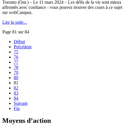
Toronto (Ont.) – Le 11 mars 2024 – Les défis de la vie sont mieux
affrontés avec confiance - vous pouvez trouver des cours à ce sujet
sur webCampus.
Lire la suite...
Page 81 sur 84
Début
Précédent
75
76
77
78
79
80
81
82
83
84
Suivant
Fin
Moyens d’action