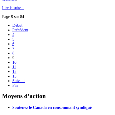
Lire la suite...
Page 9 sur 84
Début
Précédent
4
5
6
7
8
9
10
11
12
13
Suivant
Fin
Moyens d’action
Soutenez le Canada en consommant syndiqué