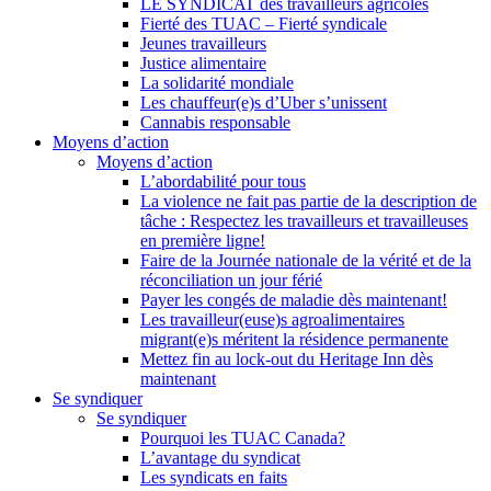
LE SYNDICAT des travailleurs agricoles
Fierté des TUAC – Fierté syndicale
Jeunes travailleurs
Justice alimentaire
La solidarité mondiale
Les chauffeur(e)s d’Uber s’unissent
Cannabis responsable
Moyens d’action
Moyens d’action
L’abordabilité pour tous
La violence ne fait pas partie de la description de
tâche : Respectez les travailleurs et travailleuses
en première ligne!
Faire de la Journée nationale de la vérité et de la
réconciliation un jour férié
Payer les congés de maladie dès maintenant!
Les travailleur(euse)s agroalimentaires
migrant(e)s méritent la résidence permanente
Mettez fin au lock-out du Heritage Inn dès
maintenant
Se syndiquer
Se syndiquer
Pourquoi les TUAC Canada?
L’avantage du syndicat
Les syndicats en faits