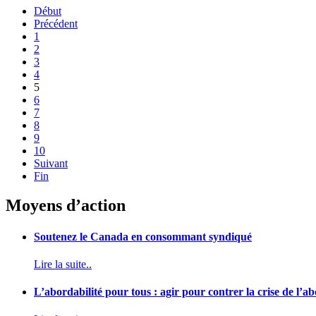
Début
Précédent
1
2
3
4
5
6
7
8
9
10
Suivant
Fin
Moyens d’action
Soutenez le Canada en consommant syndiqué
Lire la suite..
L’abordabilité pour tous : agir pour contrer la crise de l’