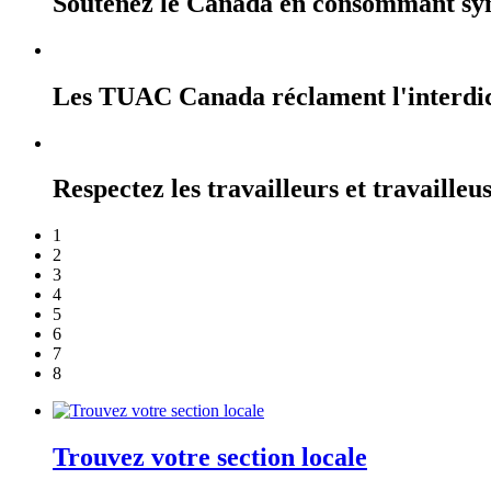
Soutenez le Canada en consommant sy
Les TUAC Canada réclament l'interdicti
Respectez les travailleurs et travailleu
1
2
3
4
5
6
7
8
Trouvez votre section locale