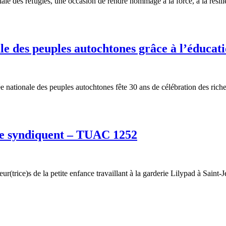
le des réfugiés, une occasion de rendre hommage à la force, à la résili
ale des peuples autochtones grâce à l’éducat
ationale des peuples autochtones fête 30 ans de célébration des riches h
 se syndiquent – TUAC 1252
(trice)s de la petite enfance travaillant à la garderie Lilypad à Saint-