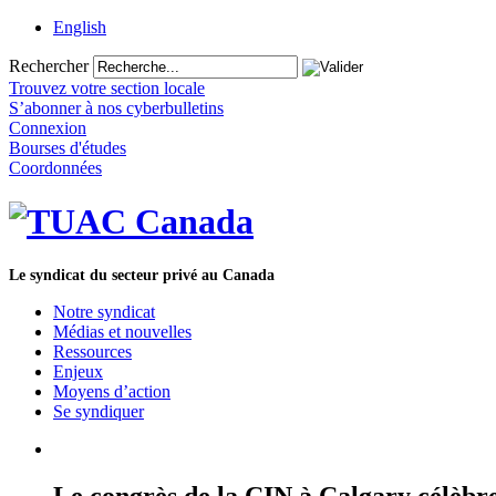
English
Rechercher
Trouvez votre section locale
S’abonner à nos cyberbulletins
Connexion
Bourses d'études
Coordonnées
Le syndicat du secteur privé au Canada
Notre syndicat
Médias et nouvelles
Ressources
Enjeux
Moyens d’action
Se syndiquer
Le congrès de la CIN à Calgary célèbre 