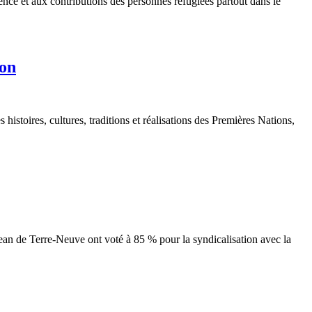
ence et aux contributions des personnes réfugiées partout dans le
ion
istoires, cultures, traditions et réalisations des Premières Nations,
Jean de Terre-Neuve ont voté à 85 % pour la syndicalisation avec la