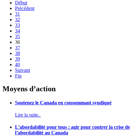
Début
Précédent
31
32
33
34
35
36
37
38
39
40
Suivant
Fin
Moyens d’action
Soutenez le Canada en consommant syndiqué
Lire la suite..
L’abordabilité pour tous : agir pour contrer la crise de
l’abordabilité au Canada