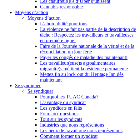
Les chauffeur(e)s d’Uber s’unissent
Cannabis responsable
Moyens d’action
Moyens d’action
L’abordabilité pour tous
La violence ne fait pas partie de la description de
tâche : Respectez les travailleurs et travailleuses
en première ligne!
Faire de la Journée nationale de la vérité et de la
réconciliation un jour férié
Payer les congés de maladie dès maintenant!
Les travailleur(euse)s agroalimentaires
migrant(e)s méritent la résidence permanente
Mettez fin au lock-out du Heritage Inn dès
maintenant
Se syndiquer
Se syndiquer
Pourquoi les TUAC Canada?
L’avantage du syndicat
Les syndicats en faits
Foire aux questions
Tout sur les syndicats
Industries que nous représentons
Les lieux de travail que nous représentons
Comment former un syndicat