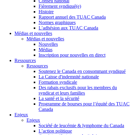
Conseil national
Fièrement syndiqué(e)
Histoire
Rapport annuel des TUAC Canada
Normes graphiques
L’adhésion aux TUAC Canada
Médias et nouvelles
Médias et nouvelles
Nouvelles
Médias
Inscription pour nouvelles en direct
Ressources
Ressources
Soutenez le Canada en consommant syndiqué
La Caisse d'indemnité nationale
Formation syndicale
Des rabais exclusifs pour les membres du
syndicat et leurs families
La santé et la sécurité
Programme de bourses pour l’équité des TUAC
Canada
Enjeux
Enjeux
Société de leucémie & lymphome du Canada
L’action politique