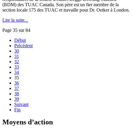
(BDM) des TUAC Canada. Son père est un fier membre de la
section locale 175 des TUAC et travaille pour Dr. Oetker à London.
Lire la suite...
Page 35 sur 84
Début
Précédent
30
31
32
33
34
35
36
37
38
39
Suivant
Fin
Moyens d’action