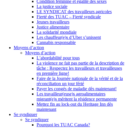
Condition féminine et égalité des sexes
La justice sociale
LE SYNDICAT des travailleurs agricoles
Fierté des TUAC – Fierté syndicale
Jeunes travailleurs
Justice alimentaire
La solidarité mondiale
Les chauffeur(e)s d’Uber s’unissent
Cannabis responsable
Moyens d’action
Moyens d’action
L’abordabilité pour tous
La violence ne fait pas partie de la description de
tâche : Respectez les travailleurs et travailleuses
en première ligne!
Faire de la Journée nationale de la vérité et de la
réconciliation un jour férié
Payer les congés de maladie dès maintenant!
Les travailleur(euse)s agroalimentaires
migrant(e)s méritent la résidence permanente
Mettez fin au lock-out du Heritage Inn dès
maintenant
Se syndiquer
Se syndiquer
Pourquoi les TUAC Canada?