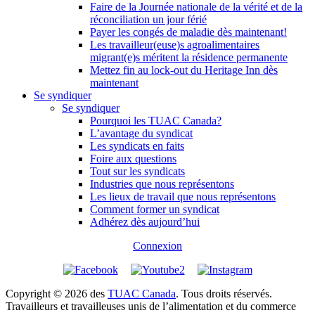
Faire de la Journée nationale de la vérité et de la
réconciliation un jour férié
Payer les congés de maladie dès maintenant!
Les travailleur(euse)s agroalimentaires
migrant(e)s méritent la résidence permanente
Mettez fin au lock-out du Heritage Inn dès
maintenant
Se syndiquer
Se syndiquer
Pourquoi les TUAC Canada?
L’avantage du syndicat
Les syndicats en faits
Foire aux questions
Tout sur les syndicats
Industries que nous représentons
Les lieux de travail que nous représentons
Comment former un syndicat
Adhérez dès aujourd’hui
Connexion
Copyright © 2026 des
TUAC Canada
. Tous droits réservés.
Travailleurs et travailleuses unis de l’alimentation et du commerce