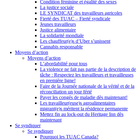
Condition féminine et égalité des sexes
La justice sociale
LE SYNDICAT des travailleurs agricoles
Fierté des TUAC – Fierté syndicale
Jeunes travailleurs
Justice alimentaire
La solidarité mondiale
Les chauffeur(e)s d’Uber s’unissent
Cannabis responsable
Moyens d’action
Moyens d’action
L’abordabilité pour tous
La violence ne fait pas partie de la description de
tâche : Respectez les travailleurs et travailleuses
en première ligne!
Faire de la Journée nationale de la vérité et de la
réconciliation un jour férié
Payer les congés de maladie dès maintenant!
Les travailleur(euse)s agroalimentaires
migrant(e)s méritent la résidence permanente
Mettez fin au lock-out du Heritage Inn dès
maintenant
Se syndiquer
Se syndiquer
Pourquoi les TUAC Canada?