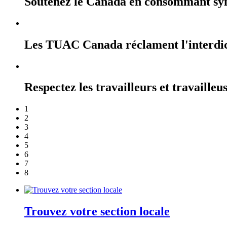
Soutenez le Canada en consommant sy
Les TUAC Canada réclament l'interdicti
Respectez les travailleurs et travailleu
1
2
3
4
5
6
7
8
Trouvez votre section locale