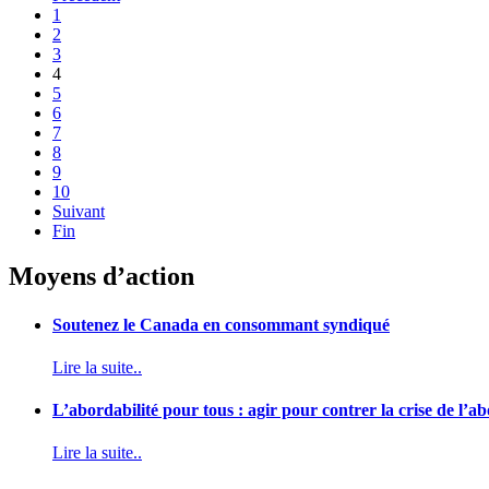
1
2
3
4
5
6
7
8
9
10
Suivant
Fin
Moyens d’action
Soutenez le Canada en consommant syndiqué
Lire la suite..
L’abordabilité pour tous : agir pour contrer la crise de l’
Lire la suite..