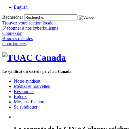
English
Rechercher
Trouvez votre section locale
S’abonner à nos cyberbulletins
Connexion
Bourses d'études
Coordonnées
Le syndicat du secteur privé au Canada
Notre syndicat
Médias et nouvelles
Ressources
Enjeux
Moyens d’action
Se syndiquer
Le congrès de la CIN à Calgary célèbre 