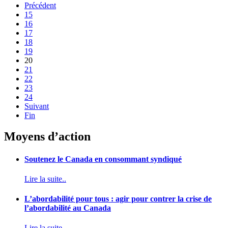
Précédent
15
16
17
18
19
20
21
22
23
24
Suivant
Fin
Moyens d’action
Soutenez le Canada en consommant syndiqué
Lire la suite..
L’abordabilité pour tous : agir pour contrer la crise de
l’abordabilité au Canada
Lire la suite..