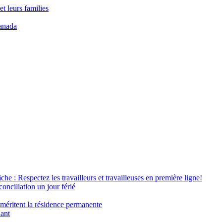
t leurs families
anada
âche : Respectez les travailleurs et travailleuses en première ligne!
conciliation un jour férié
 méritent la résidence permanente
nant