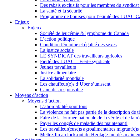
Des rabais exclusifs pour les membres du syndicat e
La santé et la sécurité
Programme de bourses pour l’équité des TUAC C
Enjeux
Enjeux
Société de leucémie & lymphome du Canada
L’action politique
Condition féminine et égalité des sexes
La justice sociale
LE SYNDICAT des travailleurs agricoles
Fierté des TUAC – Fierté syndicale
Jeunes travailleurs
Justice alimentaire
La solidarité mondiale
Les chauffeur(e)s d’Uber s’unissent
Cannabis responsable
Moyens d’action
Moyens d’action
L’abordabilité pour tous
La violence ne fait pas partie de la description de t
Faire de la Journée nationale de la vérité et de la ré
Payer les congés de maladie dès maintenant!
Les travailleur(euse)s agroalimentaires migrant(e)s
Mettez fin au lock-out du Heritage Inn dès mainte