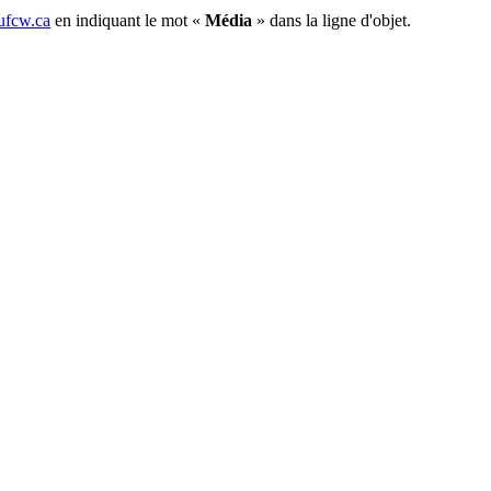
fcw.ca
en indiquant le mot «
Média
» dans la ligne d'objet.