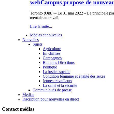
webCampus propose de nouveaux 
Toronto (Ont.) – Le 31 mai 2022 – La principale pla
mentale au travail.
Lire la suite...
Médias et nouvelles
Nouvelles
Sujets
Agriculture
En chiffres
Campagnes
Bulletins Directions
Politique
La justice sociale
Condition féminine et égalité des sexes
Jeunes travailleurs
La santé et la sécurité
Communiqués de presse
Médias
Inscription pour nouvelles en direct
Contact médias