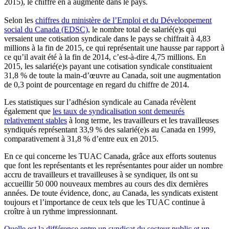
2015), le chiffre en a augmenté dans le pays.
Selon les
chiffres du ministère de l’Emploi et du Développement
social du Canada (EDSC)
, le nombre total de salarié(e)s qui
versaient une cotisation syndicale dans le pays se chiffrait à 4,83
millions à la fin de 2015, ce qui représentait une hausse par rapport à
ce qu’il avait été à la fin de 2014, c’est-à-dire 4,75 millions. En
2015, les salarié(e)s payant une cotisation syndicale constituaient
31,8 % de toute la main-d’œuvre au Canada, soit une augmentation
de 0,3 point de pourcentage en regard du chiffre de 2014.
Les statistiques sur l’adhésion syndicale au Canada révèlent
également que
les taux de syndicalisation sont demeurés
relativement stables
à long terme, les travailleurs et les travailleuses
syndiqués représentant 33,9 % des salarié(e)s au Canada en 1999,
comparativement à 31,8 % d’entre eux en 2015.
En ce qui concerne les TUAC Canada, grâce aux efforts soutenus
que font les représentants et les représentantes pour aider un nombre
accru de travailleurs et travailleuses à se syndiquer, ils ont su
accueillir 50 000 nouveaux membres au cours des dix dernières
années. De toute évidence, donc, au Canada, les syndicats existent
toujours et l’importance de ceux tels que les TUAC continue à
croître à un rythme impressionnant.
Quelle est la différence entre un syndicat du secteur public et un