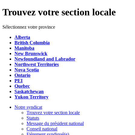
Trouvez votre section locale
Sélectionnez votre province
Alberta
British Columbia
Manitoba
New Brunswick
Newfoundland and Labrador
Northwest Territories
Nova Scotia
Ontario
PEI
Quebec
Saskatchewan
Yukon Territory
Notre syndicat
Trouvez votre section locale
Statuts
Message du président national
Conseil national
Fièrement syndiqué(e)