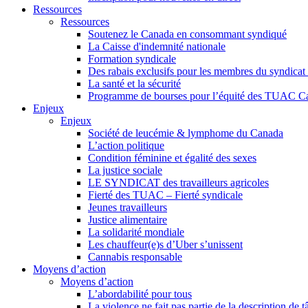
Ressources
Ressources
Soutenez le Canada en consommant syndiqué
La Caisse d'indemnité nationale
Formation syndicale
Des rabais exclusifs pour les membres du syndicat e
La santé et la sécurité
Programme de bourses pour l’équité des TUAC C
Enjeux
Enjeux
Société de leucémie & lymphome du Canada
L’action politique
Condition féminine et égalité des sexes
La justice sociale
LE SYNDICAT des travailleurs agricoles
Fierté des TUAC – Fierté syndicale
Jeunes travailleurs
Justice alimentaire
La solidarité mondiale
Les chauffeur(e)s d’Uber s’unissent
Cannabis responsable
Moyens d’action
Moyens d’action
L’abordabilité pour tous
La violence ne fait pas partie de la description de t