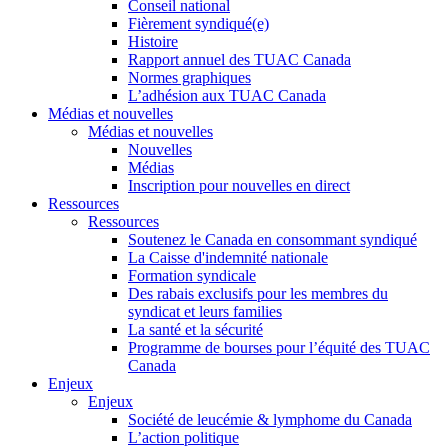
Conseil national
Fièrement syndiqué(e)
Histoire
Rapport annuel des TUAC Canada
Normes graphiques
L’adhésion aux TUAC Canada
Médias et nouvelles
Médias et nouvelles
Nouvelles
Médias
Inscription pour nouvelles en direct
Ressources
Ressources
Soutenez le Canada en consommant syndiqué
La Caisse d'indemnité nationale
Formation syndicale
Des rabais exclusifs pour les membres du
syndicat et leurs families
La santé et la sécurité
Programme de bourses pour l’équité des TUAC
Canada
Enjeux
Enjeux
Société de leucémie & lymphome du Canada
L’action politique