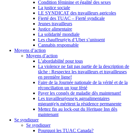
Condition féminine et égalité des sexes
La justice sociale
LE SYNDICAT des travailleurs agricoles
Fierté des TUAC – Fierté syndicale
Jeunes travailleurs
Justice alimentaire
La solidarité mondiale
Les chauffeur(e)s d’Uber s’unissent
Cannabis responsable
Moyens d’action
Moyens d’action
L’abordabilité pour tous
La violence ne fait pas partie de la description de
tâche : Respectez les travailleurs et travailleuses
en première ligne!
Faire de la Journée nationale de la vérité et de la
réconciliation un jour férié
Payer les congés de maladie dès maintenant!
Les travailleur(euse)s agroalimentaires
migrant(e)s méritent la résidence permanente
Mettez fin au lock-out du Heritage Inn dès
maintenant
Se syndiquer
Se syndiquer
Pourquoi les TUAC Canada?