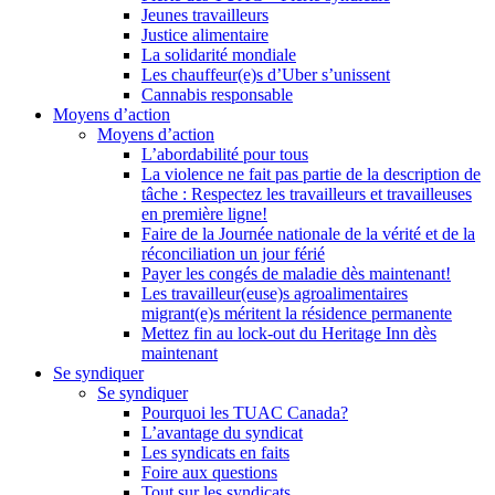
Jeunes travailleurs
Justice alimentaire
La solidarité mondiale
Les chauffeur(e)s d’Uber s’unissent
Cannabis responsable
Moyens d’action
Moyens d’action
L’abordabilité pour tous
La violence ne fait pas partie de la description de
tâche : Respectez les travailleurs et travailleuses
en première ligne!
Faire de la Journée nationale de la vérité et de la
réconciliation un jour férié
Payer les congés de maladie dès maintenant!
Les travailleur(euse)s agroalimentaires
migrant(e)s méritent la résidence permanente
Mettez fin au lock-out du Heritage Inn dès
maintenant
Se syndiquer
Se syndiquer
Pourquoi les TUAC Canada?
L’avantage du syndicat
Les syndicats en faits
Foire aux questions
Tout sur les syndicats