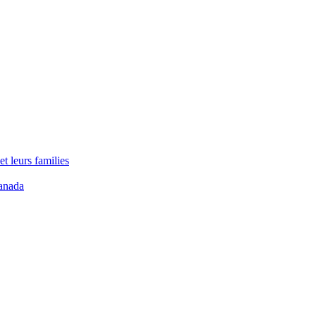
t leurs families
anada