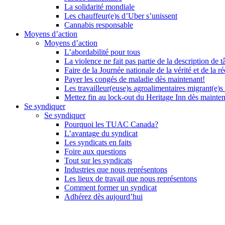
La solidarité mondiale
Les chauffeur(e)s d’Uber s’unissent
Cannabis responsable
Moyens d’action
Moyens d’action
L’abordabilité pour tous
La violence ne fait pas partie de la description de t
Faire de la Journée nationale de la vérité et de la ré
Payer les congés de maladie dès maintenant!
Les travailleur(euse)s agroalimentaires migrant(e)s
Mettez fin au lock-out du Heritage Inn dès mainte
Se syndiquer
Se syndiquer
Pourquoi les TUAC Canada?
L’avantage du syndicat
Les syndicats en faits
Foire aux questions
Tout sur les syndicats
Industries que nous représentons
Les lieux de travail que nous représentons
Comment former un syndicat
Adhérez dès aujourd’hui