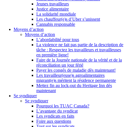
Jeunes travailleurs
Justice alimentaire
La solidarité mondiale
Les chauffeur(e)s d’Uber s’unissent
Cannabis responsable
Moyens d’action
Moyens d’action
L’abordabilité pour tous
La violence ne fait pas partie de la description de
tâche : Respectez les travailleurs et travailleuses
en première ligne!
Faire de la Journée nationale de la vérité et de la
réconciliation un jour férié
Payer les congés de maladie dès maintenant!
Les travailleur(euse)s agroalimentaires
migrant(e)s méritent la résidence permanente
Mettez fin au lock-out du Heritage Inn dès
maintenant
Se syndiquer
Se syndiquer
Pourquoi les TUAC Canada?
L’avantage du syndicat
Les syndicats en faits
Foire aux questions
Tout sur les syndicats