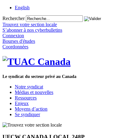
English
Rechercher
Trouvez votre section locale
S’abonner à nos cyberbulletins
Connexion
Bourses d'études
Coordonnées
Le syndicat du secteur privé au Canada
Notre syndicat
Médias et nouvelles
Ressources
Enjeux
Moyens d’action
Se syndiquer
UFCW CANADA LOCAL 248P