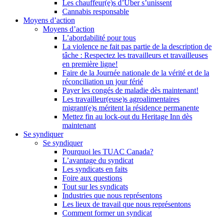
Les chauffeur(e)s d’Uber s’unissent
Cannabis responsable
Moyens d’action
Moyens d’action
L’abordabilité pour tous
La violence ne fait pas partie de la description de
tâche : Respectez les travailleurs et travailleuses
en première ligne!
Faire de la Journée nationale de la vérité et de la
réconciliation un jour férié
Payer les congés de maladie dès maintenant!
Les travailleur(euse)s agroalimentaires
migrant(e)s méritent la résidence permanente
Mettez fin au lock-out du Heritage Inn dès
maintenant
Se syndiquer
Se syndiquer
Pourquoi les TUAC Canada?
L’avantage du syndicat
Les syndicats en faits
Foire aux questions
Tout sur les syndicats
Industries que nous représentons
Les lieux de travail que nous représentons
Comment former un syndicat