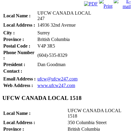
UFCW CANADA LOCAL
Local Name :
247
Local Address :
14936 32nd Avenue
City :
Surrey
Province :
British Columbia
Postal Code :
V4P 3R5
Phone Number
(604)-535-8329
:
President :
Dan Goodman
Contact :
Email Address :
ufcw@ufcw247.com
Web Address :
www.ufcw247.com
UFCW CANADA LOCAL 1518
UFCW CANADA LOCAL
Local Name :
1518
Local Address :
350 Columbia Street
Province :
British Columbia