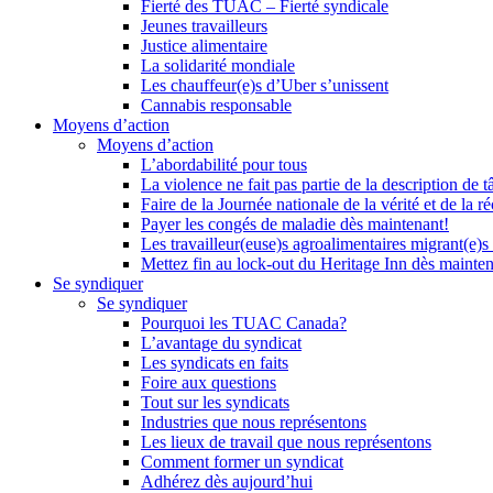
Fierté des TUAC – Fierté syndicale
Jeunes travailleurs
Justice alimentaire
La solidarité mondiale
Les chauffeur(e)s d’Uber s’unissent
Cannabis responsable
Moyens d’action
Moyens d’action
L’abordabilité pour tous
La violence ne fait pas partie de la description de t
Faire de la Journée nationale de la vérité et de la ré
Payer les congés de maladie dès maintenant!
Les travailleur(euse)s agroalimentaires migrant(e)s
Mettez fin au lock-out du Heritage Inn dès mainte
Se syndiquer
Se syndiquer
Pourquoi les TUAC Canada?
L’avantage du syndicat
Les syndicats en faits
Foire aux questions
Tout sur les syndicats
Industries que nous représentons
Les lieux de travail que nous représentons
Comment former un syndicat
Adhérez dès aujourd’hui