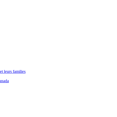
t leurs families
anada