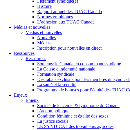
Fièrement syndiqué(e)
Histoire
Rapport annuel des TUAC Canada
Normes graphiques
L’adhésion aux TUAC Canada
Médias et nouvelles
Médias et nouvelles
Nouvelles
Médias
Inscription pour nouvelles en direct
Ressources
Ressources
Soutenez le Canada en consommant syndiqué
La Caisse d'indemnité nationale
Formation syndicale
Des rabais exclusifs pour les membres du syndicat e
La santé et la sécurité
Programme de bourses pour l’équité des TUAC C
Enjeux
Enjeux
Société de leucémie & lymphome du Canada
L’action politique
Condition féminine et égalité des sexes
La justice sociale
LE SYNDICAT des travailleurs agricoles