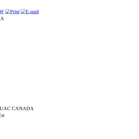
DA
 TUAC CANADA
Est