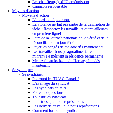
Les chauffeur(e)s d’Uber s’unissent
Cannabis responsable
Moyens d’action
Moyens d’action
L’abordabilité pour tous
La violence ne fait pas partie de la description de
tâche : Respectez les travailleurs et travailleuses
en première ligne!
Faire de la Journée nationale de la vérité et de la
réconciliation un jour férié
Payer les congés de maladie dès maintenant!
Les travailleur(euse)s agroalimentaires
migrant(e)s méritent la résidence permanente
Mettez fin au lock-out du Heritage Inn dès
maintenant
Se syndiquer
Se syndiquer
Pourquoi les TUAC Canada?
L’avantage du syndicat
Les syndicats en faits
Foire aux questions
Tout sur les syndicats
Industries que nous représentons
Les lieux de travail que nous représentons
Comment former un syndicat