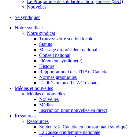
Le Programme de solidarité action jeunesse (SAJ)
Nouvelles
Se syndiquer
Notre syndicat
Notre syndicat
Trouvez votre section locale
Statuts
Message du président national
Conseil national
Fièrement syndiqué(e)
Histoire
Rapport annuel des TUAC Canada
Normes graphiques
L’adhésion aux TUAC Canada
Médias et nouvelles
Médias et nouvelles
Nouvelles
Médias
Inscription pour nouvelles en direct
Ressources
Ressources
Soutenez le Canada en consommant syndiqué
La Caisse d'indemnité nationale