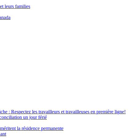
t leurs families
anada
âche : Respectez les travailleurs et travailleuses en première ligne!
conciliation un jour férié
 méritent la résidence permanente
nant