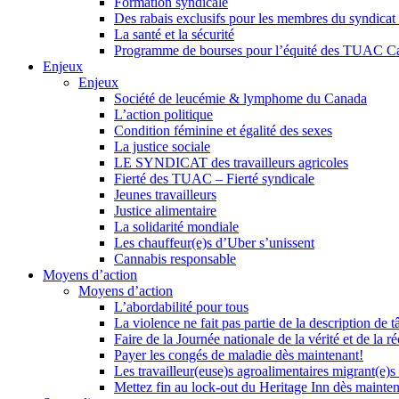
Formation syndicale
Des rabais exclusifs pour les membres du syndicat e
La santé et la sécurité
Programme de bourses pour l’équité des TUAC C
Enjeux
Enjeux
Société de leucémie & lymphome du Canada
L’action politique
Condition féminine et égalité des sexes
La justice sociale
LE SYNDICAT des travailleurs agricoles
Fierté des TUAC – Fierté syndicale
Jeunes travailleurs
Justice alimentaire
La solidarité mondiale
Les chauffeur(e)s d’Uber s’unissent
Cannabis responsable
Moyens d’action
Moyens d’action
L’abordabilité pour tous
La violence ne fait pas partie de la description de t
Faire de la Journée nationale de la vérité et de la ré
Payer les congés de maladie dès maintenant!
Les travailleur(euse)s agroalimentaires migrant(e)s
Mettez fin au lock-out du Heritage Inn dès mainte