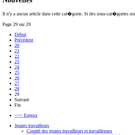
Il n'y a aucun article dans cette cat�gorie. Si des sous-cat�gories son
Page 29 sur 29
Début
Précédent
20
21
22
23
24
25
26
27
28
29
Suivant
Fin
<<< Enjeux
Jeunes travailleurs
Comité des jeunes travailleurs et travailleuses