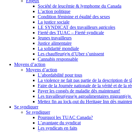
Enjeux
Société de leucémie & lymphome du Canada
L’action politique
Condition féminine et égalité des sexes
La justice sociale
LE SYNDICAT des travailleurs agricoles
Fierté des TUAC – Fierté syndicale
Jeunes travailleurs
Justice alimentaire
La solidarité mondiale
Les chauffeur(e)s d’Uber s’unissent
Cannabis responsable
Moyens d’action
Moyens d’action
L’abordabilité pour tous
La violence ne fait pas partie de la description de t
Faire de la Journée nationale de la vérité et de la ré
Payer les congés de maladie dès maintenant!
Les travailleur(euse)s agroalimentaires migrant(e)s
Mettez fin au lock-out du Heritage Inn dès mainte
Se syndiquer
Se syndiquer
Pourquoi les TUAC Canada?
L’avantage du syndicat
Les syndicats en faits