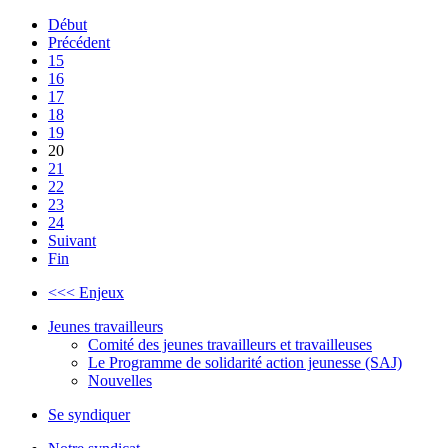
Début
Précédent
15
16
17
18
19
20
21
22
23
24
Suivant
Fin
<<< Enjeux
Jeunes travailleurs
Comité des jeunes travailleurs et travailleuses
Le Programme de solidarité action jeunesse (SAJ)
Nouvelles
Se syndiquer