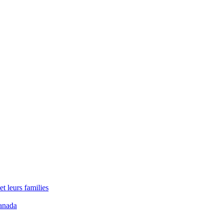
t leurs families
anada