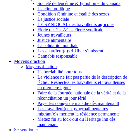
Société de leucémie & lymphome du Canada
L’action politique
Condition féminine et égalité des sexes
La justice sociale
LE SYNDICAT des travailleurs agricoles
Fierté des TUAC – Fierté syndicale
Jeunes travailleurs
Justice alimentaire
La solidarité mondiale
Les chauffeur(e)s d’Uber s’unissent
Cannabis responsable
Moyens d’action
Moyens d’action
L’abordabilité pour tous
La violence ne fait pas partie de la description de
tâche : Respectez les travailleurs et travailleuses
en première ligne!
Faire de la Journée nationale de la vérité et de la
réconciliation un jour férié
Payer les congés de maladie dès maintenant!
Les travailleur(euse)s agroalimentaires
migrant(e)s méritent la résidence permanente
Mettez fin au lock-out du Heritage Inn dès
maintenant
Se syndiquer