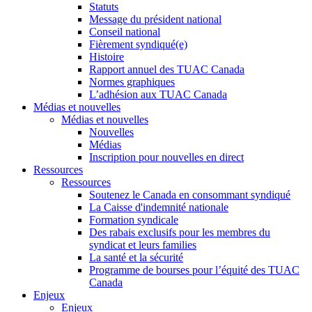
Statuts
Message du président national
Conseil national
Fièrement syndiqué(e)
Histoire
Rapport annuel des TUAC Canada
Normes graphiques
L’adhésion aux TUAC Canada
Médias et nouvelles
Médias et nouvelles
Nouvelles
Médias
Inscription pour nouvelles en direct
Ressources
Ressources
Soutenez le Canada en consommant syndiqué
La Caisse d'indemnité nationale
Formation syndicale
Des rabais exclusifs pour les membres du
syndicat et leurs families
La santé et la sécurité
Programme de bourses pour l’équité des TUAC
Canada
Enjeux
Enjeux