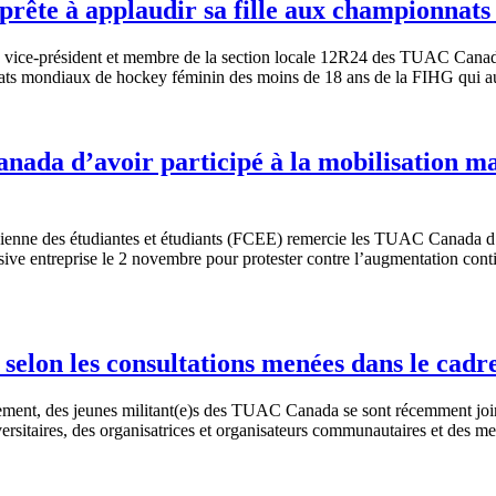
prête à applaudir sa fille aux championnat
vice-président et membre de la section locale 12R24 des TUAC Canada, 
ts mondiaux de hockey féminin des moins de 18 ans de la FIHG qui au
a d’avoir participé à la mobilisation mass
nne des étudiantes et étudiants (FCEE) remercie les TUAC Canada d’avo
ssive entreprise le 2 novembre pour protester contre l’augmentation cont
s, selon les consultations menées dans le ca
ent, des jeunes militant(e)s des TUAC Canada se sont récemment joints
niversitaires, des organisatrices et organisateurs communautaires et des 