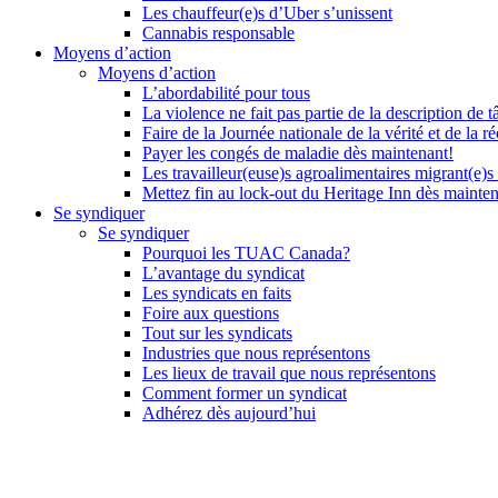
Les chauffeur(e)s d’Uber s’unissent
Cannabis responsable
Moyens d’action
Moyens d’action
L’abordabilité pour tous
La violence ne fait pas partie de la description de t
Faire de la Journée nationale de la vérité et de la ré
Payer les congés de maladie dès maintenant!
Les travailleur(euse)s agroalimentaires migrant(e)s
Mettez fin au lock-out du Heritage Inn dès mainte
Se syndiquer
Se syndiquer
Pourquoi les TUAC Canada?
L’avantage du syndicat
Les syndicats en faits
Foire aux questions
Tout sur les syndicats
Industries que nous représentons
Les lieux de travail que nous représentons
Comment former un syndicat
Adhérez dès aujourd’hui