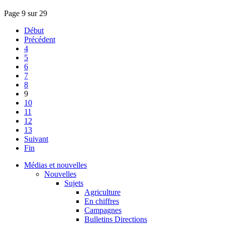
Page 9 sur 29
Début
Précédent
4
5
6
7
8
9
10
11
12
13
Suivant
Fin
Médias et nouvelles
Nouvelles
Sujets
Agriculture
En chiffres
Campagnes
Bulletins Directions