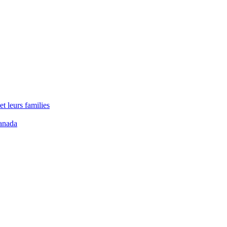
t leurs families
anada