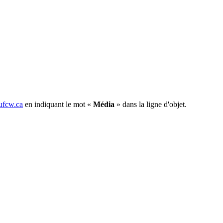
fcw.ca
en indiquant le mot «
Média
» dans la ligne d'objet.