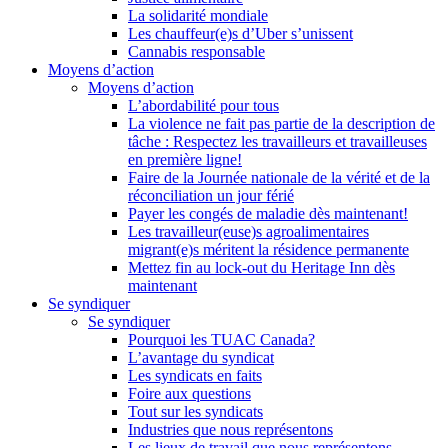
La solidarité mondiale
Les chauffeur(e)s d’Uber s’unissent
Cannabis responsable
Moyens d’action
Moyens d’action
L’abordabilité pour tous
La violence ne fait pas partie de la description de
tâche : Respectez les travailleurs et travailleuses
en première ligne!
Faire de la Journée nationale de la vérité et de la
réconciliation un jour férié
Payer les congés de maladie dès maintenant!
Les travailleur(euse)s agroalimentaires
migrant(e)s méritent la résidence permanente
Mettez fin au lock-out du Heritage Inn dès
maintenant
Se syndiquer
Se syndiquer
Pourquoi les TUAC Canada?
L’avantage du syndicat
Les syndicats en faits
Foire aux questions
Tout sur les syndicats
Industries que nous représentons
Les lieux de travail que nous représentons