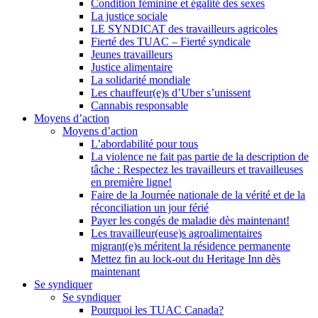
Condition féminine et égalité des sexes
La justice sociale
LE SYNDICAT des travailleurs agricoles
Fierté des TUAC – Fierté syndicale
Jeunes travailleurs
Justice alimentaire
La solidarité mondiale
Les chauffeur(e)s d’Uber s’unissent
Cannabis responsable
Moyens d’action
Moyens d’action
L’abordabilité pour tous
La violence ne fait pas partie de la description de
tâche : Respectez les travailleurs et travailleuses
en première ligne!
Faire de la Journée nationale de la vérité et de la
réconciliation un jour férié
Payer les congés de maladie dès maintenant!
Les travailleur(euse)s agroalimentaires
migrant(e)s méritent la résidence permanente
Mettez fin au lock-out du Heritage Inn dès
maintenant
Se syndiquer
Se syndiquer
Pourquoi les TUAC Canada?