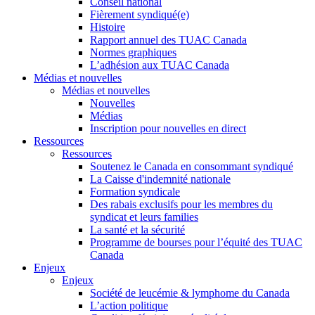
Conseil national
Fièrement syndiqué(e)
Histoire
Rapport annuel des TUAC Canada
Normes graphiques
L’adhésion aux TUAC Canada
Médias et nouvelles
Médias et nouvelles
Nouvelles
Médias
Inscription pour nouvelles en direct
Ressources
Ressources
Soutenez le Canada en consommant syndiqué
La Caisse d'indemnité nationale
Formation syndicale
Des rabais exclusifs pour les membres du
syndicat et leurs families
La santé et la sécurité
Programme de bourses pour l’équité des TUAC
Canada
Enjeux
Enjeux
Société de leucémie & lymphome du Canada
L’action politique