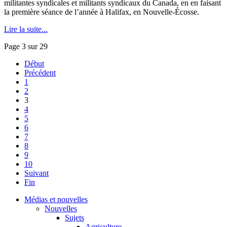
militantes syndicales et militants syndicaux du Canada, en en faisant
la première séance de l’année à Halifax, en Nouvelle-Écosse.
Lire la suite...
Page 3 sur 29
Début
Précédent
1
2
3
4
5
6
7
8
9
10
Suivant
Fin
Médias et nouvelles
Nouvelles
Sujets
Agriculture