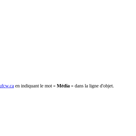
fcw.ca
en indiquant le mot «
Média
» dans la ligne d'objet.