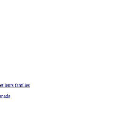
t leurs families
anada