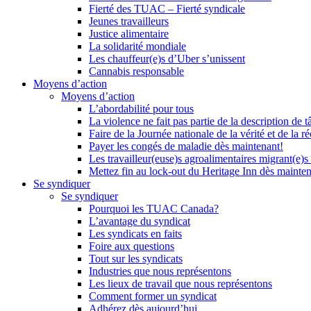
Fierté des TUAC – Fierté syndicale
Jeunes travailleurs
Justice alimentaire
La solidarité mondiale
Les chauffeur(e)s d’Uber s’unissent
Cannabis responsable
Moyens d’action
Moyens d’action
L’abordabilité pour tous
La violence ne fait pas partie de la description de t
Faire de la Journée nationale de la vérité et de la ré
Payer les congés de maladie dès maintenant!
Les travailleur(euse)s agroalimentaires migrant(e)s
Mettez fin au lock-out du Heritage Inn dès mainte
Se syndiquer
Se syndiquer
Pourquoi les TUAC Canada?
L’avantage du syndicat
Les syndicats en faits
Foire aux questions
Tout sur les syndicats
Industries que nous représentons
Les lieux de travail que nous représentons
Comment former un syndicat
Adhérez dès aujourd’hui