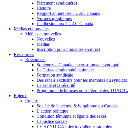
Fièrement syndiqué(e)
Histoire
Rapport annuel des TUAC Canada
Normes graphiques
L’adhésion aux TUAC Canada
Médias et nouvelles
Médias et nouvelles
Nouvelles
Médias
Inscription pour nouvelles en direct
Ressources
Ressources
Soutenez le Canada en consommant syndiqué
La Caisse d'indemnité nationale
Formation syndicale
Des rabais exclusifs pour les membres du syndicat e
La santé et la sécurité
Programme de bourses pour l’équité des TUAC C
Enjeux
Enjeux
Société de leucémie & lymphome du Canada
L’action politique
Condition féminine et égalité des sexes
La justice sociale
LE SYNDICAT des travailleurs agricoles