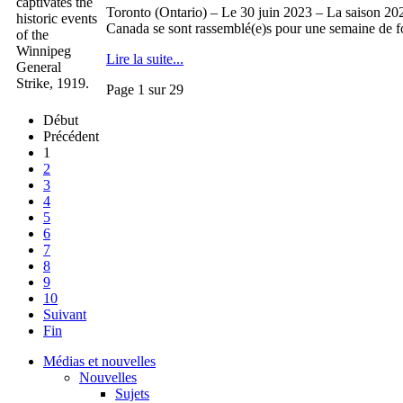
Toronto (Ontario) – Le 30 juin 2023 – La saison 2
Canada se sont rassemblé(e)s pour une semaine de form
Lire la suite...
Page 1 sur 29
Début
Précédent
1
2
3
4
5
6
7
8
9
10
Suivant
Fin
Médias et nouvelles
Nouvelles
Sujets