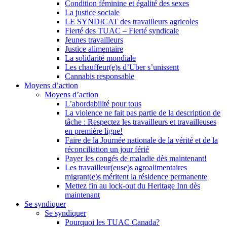
Condition féminine et égalité des sexes
La justice sociale
LE SYNDICAT des travailleurs agricoles
Fierté des TUAC – Fierté syndicale
Jeunes travailleurs
Justice alimentaire
La solidarité mondiale
Les chauffeur(e)s d’Uber s’unissent
Cannabis responsable
Moyens d’action
Moyens d’action
L’abordabilité pour tous
La violence ne fait pas partie de la description de
tâche : Respectez les travailleurs et travailleuses
en première ligne!
Faire de la Journée nationale de la vérité et de la
réconciliation un jour férié
Payer les congés de maladie dès maintenant!
Les travailleur(euse)s agroalimentaires
migrant(e)s méritent la résidence permanente
Mettez fin au lock-out du Heritage Inn dès
maintenant
Se syndiquer
Se syndiquer
Pourquoi les TUAC Canada?