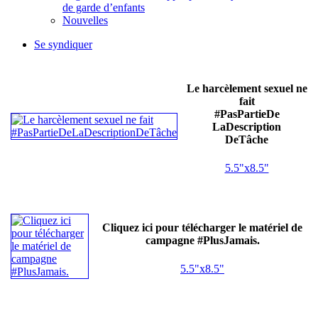
de garde d’enfants
Nouvelles
Se syndiquer
Le harcèlement sexuel ne
fait
#PasPartieDe
LaDescription
DeTâche
5.5"x8.5"
Cliquez ici pour télécharger le matériel de
campagne #PlusJamais.
5.5"x8.5"