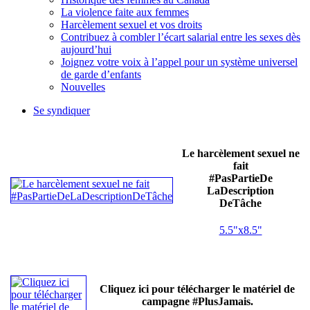
La violence faite aux femmes
Harcèlement sexuel et vos droits
Contribuez à combler l’écart salarial entre les sexes dès
aujourd’hui
Joignez votre voix à l’appel pour un système universel
de garde d’enfants
Nouvelles
Se syndiquer
Le harcèlement sexuel ne
fait
#PasPartieDe
LaDescription
DeTâche
5.5"x8.5"
Cliquez ici pour télécharger le matériel de
campagne #PlusJamais.