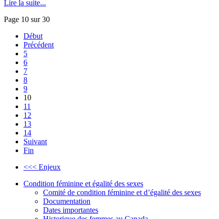
Lire la suite...
Page 10 sur 30
Début
Précédent
5
6
7
8
9
10
11
12
13
14
Suivant
Fin
<<< Enjeux
Condition féminine et égalité des sexes
Comité de condition féminine et d’égalité des sexes
Documentation
Dates importantes
Historique des femmes au Canada