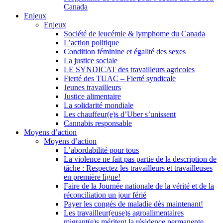
Canada
Enjeux
Enjeux
Société de leucémie & lymphome du Canada
L’action politique
Condition féminine et égalité des sexes
La justice sociale
LE SYNDICAT des travailleurs agricoles
Fierté des TUAC – Fierté syndicale
Jeunes travailleurs
Justice alimentaire
La solidarité mondiale
Les chauffeur(e)s d’Uber s’unissent
Cannabis responsable
Moyens d’action
Moyens d’action
L’abordabilité pour tous
La violence ne fait pas partie de la description de
tâche : Respectez les travailleurs et travailleuses
en première ligne!
Faire de la Journée nationale de la vérité et de la
réconciliation un jour férié
Payer les congés de maladie dès maintenant!
Les travailleur(euse)s agroalimentaires
migrant(e)s méritent la résidence permanente