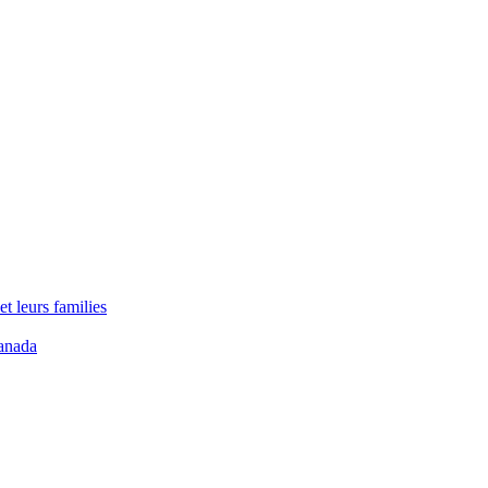
t leurs families
anada