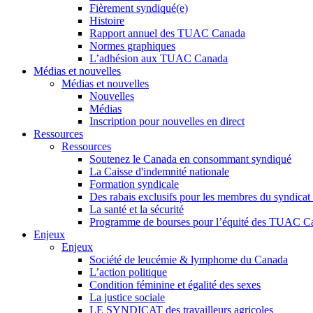
Fièrement syndiqué(e)
Histoire
Rapport annuel des TUAC Canada
Normes graphiques
L’adhésion aux TUAC Canada
Médias et nouvelles
Médias et nouvelles
Nouvelles
Médias
Inscription pour nouvelles en direct
Ressources
Ressources
Soutenez le Canada en consommant syndiqué
La Caisse d'indemnité nationale
Formation syndicale
Des rabais exclusifs pour les membres du syndicat e
La santé et la sécurité
Programme de bourses pour l’équité des TUAC C
Enjeux
Enjeux
Société de leucémie & lymphome du Canada
L’action politique
Condition féminine et égalité des sexes
La justice sociale
LE SYNDICAT des travailleurs agricoles