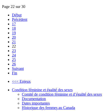
Page 22 sur 30
Début
Précédent
17
18
19
20
21
22
23
24
25
26
Suivant
Fin
<<< Enjeux
Condition féminine et égalité des sexes
Comité de condition féminine et d’égalité des sexes
Documentation
Dates importantes
Historique des femmes au Canada