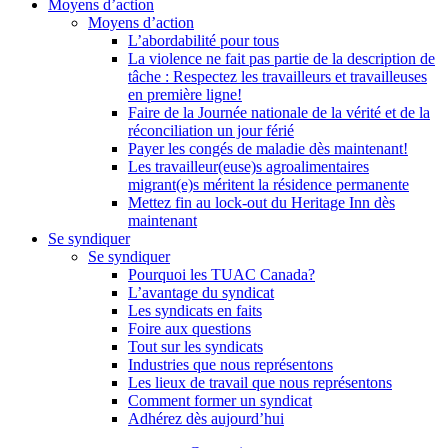
Moyens d’action
Moyens d’action
L’abordabilité pour tous
La violence ne fait pas partie de la description de
tâche : Respectez les travailleurs et travailleuses
en première ligne!
Faire de la Journée nationale de la vérité et de la
réconciliation un jour férié
Payer les congés de maladie dès maintenant!
Les travailleur(euse)s agroalimentaires
migrant(e)s méritent la résidence permanente
Mettez fin au lock-out du Heritage Inn dès
maintenant
Se syndiquer
Se syndiquer
Pourquoi les TUAC Canada?
L’avantage du syndicat
Les syndicats en faits
Foire aux questions
Tout sur les syndicats
Industries que nous représentons
Les lieux de travail que nous représentons
Comment former un syndicat
Adhérez dès aujourd’hui