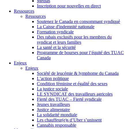
Médias
Inscription pour nouvelles en direct
Ressources
Ressources
Soutenez le Canada en consommant syndiqué
La Caisse d'indemnité nationale
Formation syndicale
Des rabais exclusifs pour les membres du
syndicat et leurs families
La santé et la sécurité
Programme de bourses pour l’équité des TUAC
Canada
Enjeux
Enjeux
Société de leucémie & lymphome du Canada
L’action politique
Condition féminine et égalité des sexes
La justice sociale
LE SYNDICAT des travailleurs agricoles
Fierté des TUAC – Fierté syndicale
Jeunes travailleurs
Justice alimentaire
La solidarité mondiale
Les chauffeur(e)s d’Uber s’unissent
Cannabis responsable