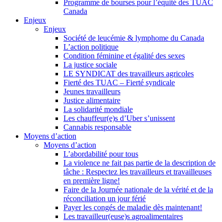
Programme de bourses pour l’équité des TUAC
Canada
Enjeux
Enjeux
Société de leucémie & lymphome du Canada
L’action politique
Condition féminine et égalité des sexes
La justice sociale
LE SYNDICAT des travailleurs agricoles
Fierté des TUAC – Fierté syndicale
Jeunes travailleurs
Justice alimentaire
La solidarité mondiale
Les chauffeur(e)s d’Uber s’unissent
Cannabis responsable
Moyens d’action
Moyens d’action
L’abordabilité pour tous
La violence ne fait pas partie de la description de
tâche : Respectez les travailleurs et travailleuses
en première ligne!
Faire de la Journée nationale de la vérité et de la
réconciliation un jour férié
Payer les congés de maladie dès maintenant!
Les travailleur(euse)s agroalimentaires