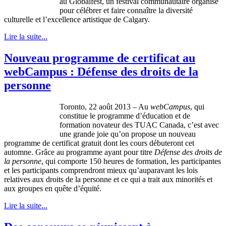
au
Globalfest
, un festival
communautaire
organisé
pour
célébrer
et faire
connaître
la
diversité
culturelle
et
l’excellence
artistique
de Calgary.
Lire la suite...
Nouveau programme de certificat au
webCampus : Défense des droits de la
personne
Toronto, 22
août
2013 – Au
webCampus
, qui
constitue
le
programme
d’éducation
et de
formation
novateur
des
TUAC
Canada,
c’est
avec
une
grande
joie
qu’on
propose un nouveau
programme
de
certificat
gratuit
dont
les
cours
débuteront
cet
automne
.
Grâce
au
programme
ayant
pour
titre
Défense
des
droits
de
la
personne
, qui
comporte
150
heures
de formation, les
participantes
et les participants
comprendront
mieux
qu’auparavant
les
lois
relatives aux
droits
de la
personne
et
ce
qui a trait aux
minorités
et
aux
groupes
en
quête
d’équité
.
Lire la suite...