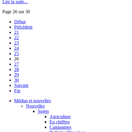
Lire la suite...
Page 26 sur 30
Début
Précédent
21
22
23
24
25
26
27
28
29
30
Suivant
Fin
Médias et nouvelles
Nouvelles
Sujets
Agriculture
En chiffres
Campagnes