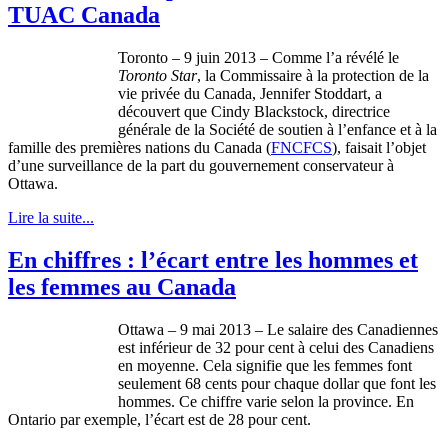
TUAC Canada
Toronto – 9
juin
2013 –
Comme
l’a
révélé
le
Toronto Star
, la
Commissaire
à
la protection de la
vie
privée
du Canada, Jennifer
Stoddart
, a
découvert
que
Cindy
Blackstock
,
directrice
générale
de la
Société
de
soutien
à
l’enfance
et
à
la
famille
des
premières
nations du Canada (
FNCFCS
),
faisait
l’objet
d’une
surveillance de la part du
gouvernement
conservateur
à
Ottawa.
Lire la suite...
En chiffres : l’écart entre les hommes et
les femmes au Canada
Ottawa – 9
mai
2013 – Le
salaire
des
Canadiennes
est
inférieur
de 32 pour cent
à
celui
des
Canadiens
en
moyenne
.
Cela
signifie
que
les femmes font
seulement
68 cents pour
chaque
dollar
que
font les
hommes
.
Ce
chiffre
varie
selon
la province. En
Ontario par
exemple
,
l’écart
est
de 28 pour cent.