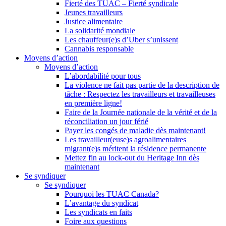
Fierté des TUAC – Fierté syndicale
Jeunes travailleurs
Justice alimentaire
La solidarité mondiale
Les chauffeur(e)s d’Uber s’unissent
Cannabis responsable
Moyens d’action
Moyens d’action
L’abordabilité pour tous
La violence ne fait pas partie de la description de
tâche : Respectez les travailleurs et travailleuses
en première ligne!
Faire de la Journée nationale de la vérité et de la
réconciliation un jour férié
Payer les congés de maladie dès maintenant!
Les travailleur(euse)s agroalimentaires
migrant(e)s méritent la résidence permanente
Mettez fin au lock-out du Heritage Inn dès
maintenant
Se syndiquer
Se syndiquer
Pourquoi les TUAC Canada?
L’avantage du syndicat
Les syndicats en faits
Foire aux questions