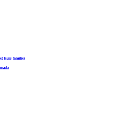
t leurs families
anada