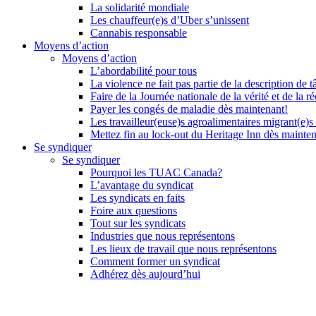
La solidarité mondiale
Les chauffeur(e)s d’Uber s’unissent
Cannabis responsable
Moyens d’action
Moyens d’action
L’abordabilité pour tous
La violence ne fait pas partie de la description de t
Faire de la Journée nationale de la vérité et de la ré
Payer les congés de maladie dès maintenant!
Les travailleur(euse)s agroalimentaires migrant(e)s
Mettez fin au lock-out du Heritage Inn dès mainte
Se syndiquer
Se syndiquer
Pourquoi les TUAC Canada?
L’avantage du syndicat
Les syndicats en faits
Foire aux questions
Tout sur les syndicats
Industries que nous représentons
Les lieux de travail que nous représentons
Comment former un syndicat
Adhérez dès aujourd’hui