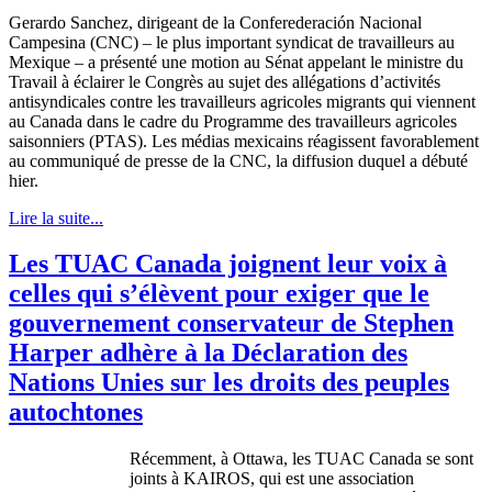
Gerardo Sanchez,
dirigeant
de la
Conferederación
Nacional
Campesina
(
CNC
) – le plus important
syndicat
de
travailleurs
au
Mexique
– a
présenté
une
motion au
Sénat
appelant
le
ministre
du
Travail
à
éclairer
le
Congrès
au
sujet
des
allégations
d’activités
antisyndicales
contre
les
travailleurs
agricoles
migrants qui
viennent
au Canada
dans
le cadre du
Programme
des
travailleurs
agricoles
saisonniers
(PTAS). Les
médias
mexicains
réagissent
favorablement
au
communiqué
de
presse
de la
CNC
, la diffusion
duquel
a
débuté
hier
.
Lire la suite...
Les TUAC Canada joignent leur voix à
celles qui s’élèvent pour exiger que le
gouvernement conservateur de Stephen
Harper adhère à la Déclaration des
Nations Unies sur les droits des peuples
autochtones
Récemment, à Ottawa, les TUAC Canada se sont
joints à KAIROS, qui est une association