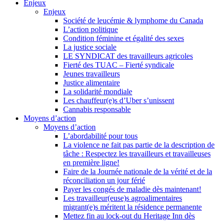
Enjeux
Enjeux
Société de leucémie & lymphome du Canada
L’action politique
Condition féminine et égalité des sexes
La justice sociale
LE SYNDICAT des travailleurs agricoles
Fierté des TUAC – Fierté syndicale
Jeunes travailleurs
Justice alimentaire
La solidarité mondiale
Les chauffeur(e)s d’Uber s’unissent
Cannabis responsable
Moyens d’action
Moyens d’action
L’abordabilité pour tous
La violence ne fait pas partie de la description de
tâche : Respectez les travailleurs et travailleuses
en première ligne!
Faire de la Journée nationale de la vérité et de la
réconciliation un jour férié
Payer les congés de maladie dès maintenant!
Les travailleur(euse)s agroalimentaires
migrant(e)s méritent la résidence permanente
Mettez fin au lock-out du Heritage Inn dès