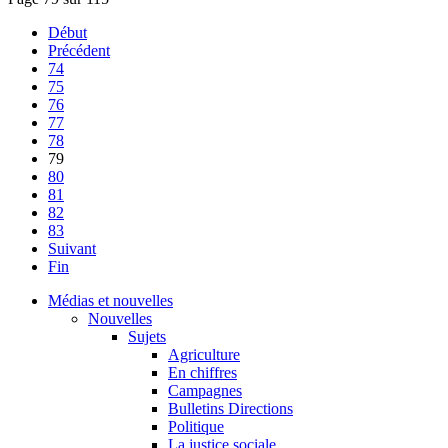
Début
Précédent
74
75
76
77
78
79
80
81
82
83
Suivant
Fin
Médias et nouvelles
Nouvelles
Sujets
Agriculture
En chiffres
Campagnes
Bulletins Directions
Politique
La justice sociale