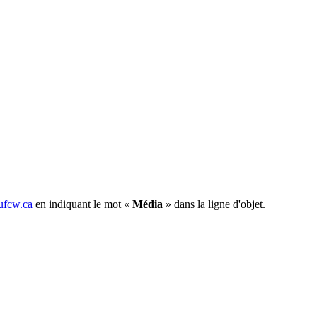
fcw.ca
en indiquant le mot «
Média
» dans la ligne d'objet.