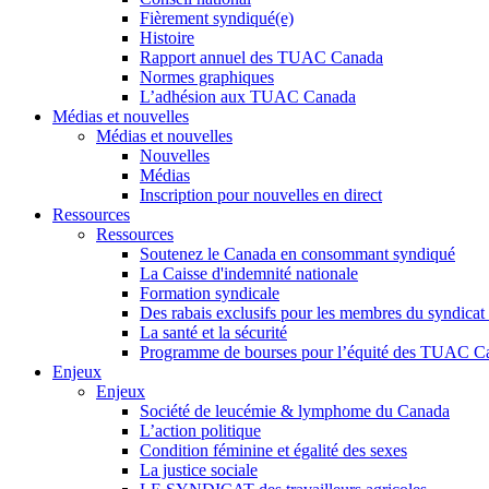
Fièrement syndiqué(e)
Histoire
Rapport annuel des TUAC Canada
Normes graphiques
L’adhésion aux TUAC Canada
Médias et nouvelles
Médias et nouvelles
Nouvelles
Médias
Inscription pour nouvelles en direct
Ressources
Ressources
Soutenez le Canada en consommant syndiqué
La Caisse d'indemnité nationale
Formation syndicale
Des rabais exclusifs pour les membres du syndicat e
La santé et la sécurité
Programme de bourses pour l’équité des TUAC C
Enjeux
Enjeux
Société de leucémie & lymphome du Canada
L’action politique
Condition féminine et égalité des sexes
La justice sociale