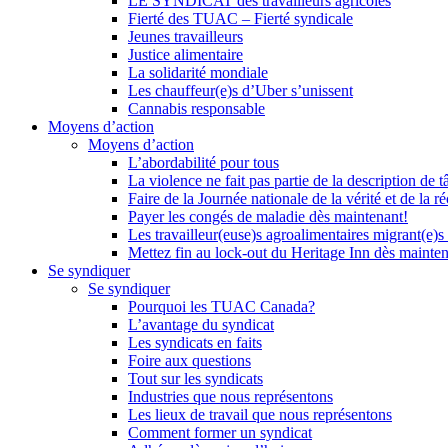
LE SYNDICAT des travailleurs agricoles
Fierté des TUAC – Fierté syndicale
Jeunes travailleurs
Justice alimentaire
La solidarité mondiale
Les chauffeur(e)s d’Uber s’unissent
Cannabis responsable
Moyens d’action
Moyens d’action
L’abordabilité pour tous
La violence ne fait pas partie de la description de t
Faire de la Journée nationale de la vérité et de la ré
Payer les congés de maladie dès maintenant!
Les travailleur(euse)s agroalimentaires migrant(e)s
Mettez fin au lock-out du Heritage Inn dès mainte
Se syndiquer
Se syndiquer
Pourquoi les TUAC Canada?
L’avantage du syndicat
Les syndicats en faits
Foire aux questions
Tout sur les syndicats
Industries que nous représentons
Les lieux de travail que nous représentons
Comment former un syndicat