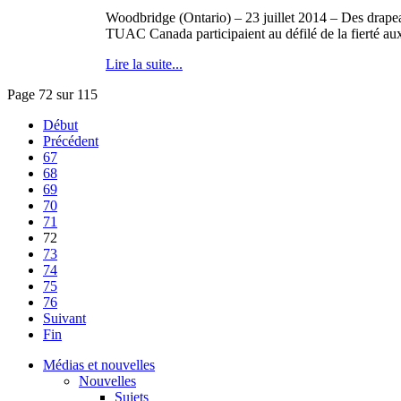
Woodbridge (Ontario) – 23 juillet 2014 – Des drapeau
TUAC Canada participaient au défilé de la fierté aux
Lire la suite...
Page 72 sur 115
Début
Précédent
67
68
69
70
71
72
73
74
75
76
Suivant
Fin
Médias et nouvelles
Nouvelles
Sujets