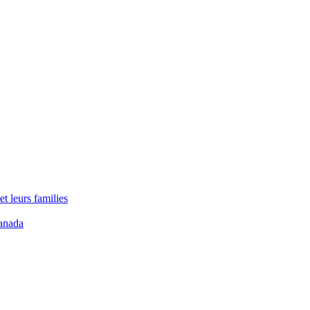
t leurs families
anada