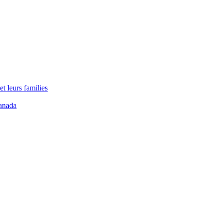
t leurs families
anada