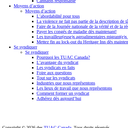
Cannabis responsable
Moyens d’action
Moyens d’action
L’abordabilité pour tous
La violence ne fait pas partie de la description de t
Faire de la Journée nationale de la vérité et de la ré
Payer les congés de maladie dès maintenant!
Les travailleur(euse)s agroalimentaires migrant(e)s
Mettez fin au lock-out du Heritage Inn dès mainte
Se syndiquer
Se syndiquer
Pourquoi les TUAC Canada?
L’avantage du syndicat
Les syndicats en faits
Foire aux questions
Tout sur les syndicats
Industries que nous représentons
Les lieux de travail que nous représentons
Comment former un syndicat
Adhérez dès aujourd’hui
Copyright © 2026 des
TUAC Canada
. Tous droits réservés.