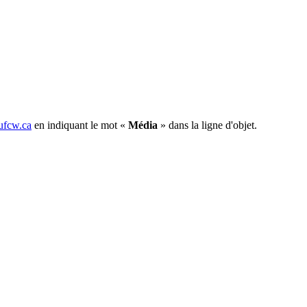
fcw.ca
en indiquant le mot «
Média
» dans la ligne d'objet.