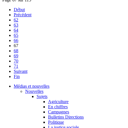
Début
Précédent
62
63
64
65
66
67
68
69
70
71
Suivant
Fin
Médias et nouvelles
Nouvelles
Sujets
Agriculture
En chiffres
Campagnes
Bulletins Directions
Politique
La justice sociale