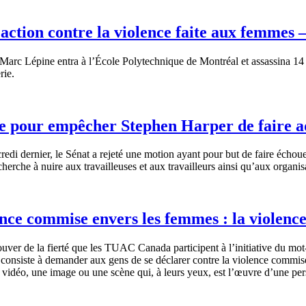
ction contre la violence faite aux femmes 
rc Lépine entra à l’École Polytechnique de Montréal et assassina 14 f
rie.
ce pour empêcher Stephen Harper de faire ad
 dernier, le Sénat a rejeté une motion ayant pour but de faire échouer 
rche à nuire aux travailleuses et aux travailleurs ainsi qu’aux organisa
lence commise envers les femmes : la violenc
ver de la fierté que les TUAC Canada participent à l’initiative du mot
siste à demander aux gens de se déclarer contre la violence commise 
e vidéo, une image ou une scène qui, à leurs yeux, est l’œuvre d’une per