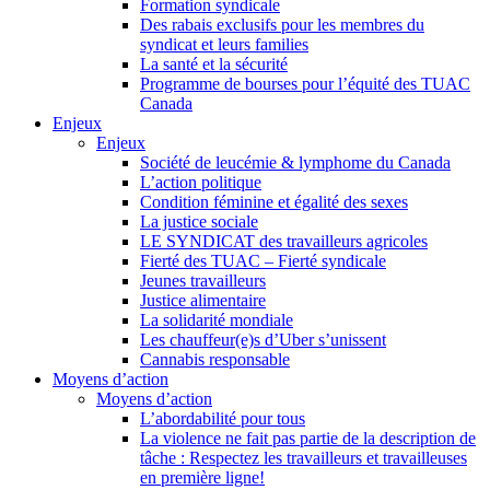
Formation syndicale
Des rabais exclusifs pour les membres du
syndicat et leurs families
La santé et la sécurité
Programme de bourses pour l’équité des TUAC
Canada
Enjeux
Enjeux
Société de leucémie & lymphome du Canada
L’action politique
Condition féminine et égalité des sexes
La justice sociale
LE SYNDICAT des travailleurs agricoles
Fierté des TUAC – Fierté syndicale
Jeunes travailleurs
Justice alimentaire
La solidarité mondiale
Les chauffeur(e)s d’Uber s’unissent
Cannabis responsable
Moyens d’action
Moyens d’action
L’abordabilité pour tous
La violence ne fait pas partie de la description de
tâche : Respectez les travailleurs et travailleuses
en première ligne!