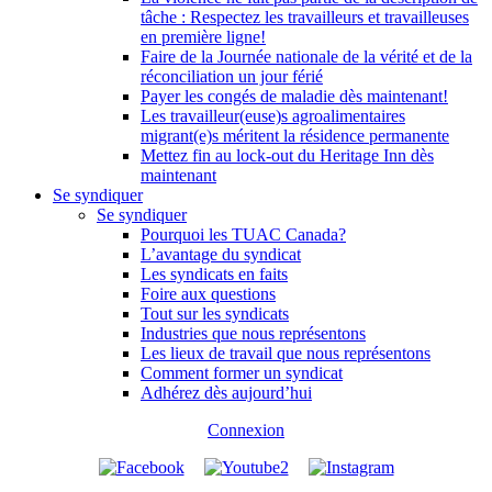
tâche : Respectez les travailleurs et travailleuses
en première ligne!
Faire de la Journée nationale de la vérité et de la
réconciliation un jour férié
Payer les congés de maladie dès maintenant!
Les travailleur(euse)s agroalimentaires
migrant(e)s méritent la résidence permanente
Mettez fin au lock-out du Heritage Inn dès
maintenant
Se syndiquer
Se syndiquer
Pourquoi les TUAC Canada?
L’avantage du syndicat
Les syndicats en faits
Foire aux questions
Tout sur les syndicats
Industries que nous représentons
Les lieux de travail que nous représentons
Comment former un syndicat
Adhérez dès aujourd’hui
Connexion