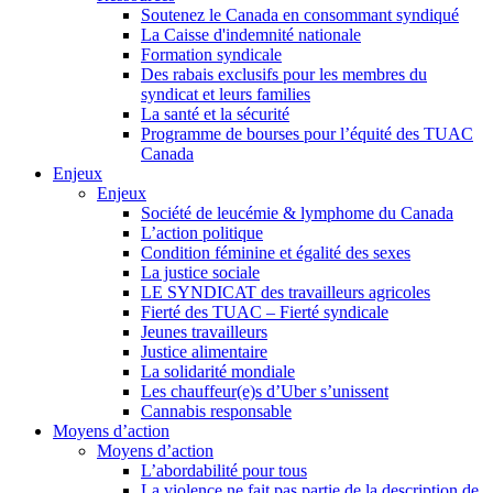
Soutenez le Canada en consommant syndiqué
La Caisse d'indemnité nationale
Formation syndicale
Des rabais exclusifs pour les membres du
syndicat et leurs families
La santé et la sécurité
Programme de bourses pour l’équité des TUAC
Canada
Enjeux
Enjeux
Société de leucémie & lymphome du Canada
L’action politique
Condition féminine et égalité des sexes
La justice sociale
LE SYNDICAT des travailleurs agricoles
Fierté des TUAC – Fierté syndicale
Jeunes travailleurs
Justice alimentaire
La solidarité mondiale
Les chauffeur(e)s d’Uber s’unissent
Cannabis responsable
Moyens d’action
Moyens d’action
L’abordabilité pour tous
La violence ne fait pas partie de la description de